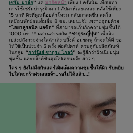
เซรั่ม มาส์ก
”
แค่
มาร์คหน้า
เพียง 1 ครั้งนั้น เทียบเท่า
การใช้เซรั่มบำรุงผิวมา 1 สัปดาห์เลยแหละ หลังใช้เพียง
15 นาที ผิวที่ดูเหนื่อยล้าโทรม กลับมาสดชื่น สดใส
เหมือนพักผ่อนเต็มอิ่ม 8 ชม. เลยนะจ๊ะ เพราะอุดมด้วย
“ไฮยาลูรอนิค แอซิด”
ที่สามารถเก็บกักความชุ่มชื้นได้
1000 เท่า !!! ผสานสารสกัด
“ซากุระญี่ปุ่น”
เพื่อผิว
เปล่งปลั่งกระจ่างใสฉ่ำเด้ง บลิ๊งค์ อมชมพู ถ้าจะให้ดี ขอ
ให้ใช้เป็นประจำ 3 ครั้ง ต่อสัปดาห์ ควบคู่กับผลิตภัณฑ์
ในกลุ่ม
“
การ์นิเย่ ซากุระ โกลว์
”
จะรู้สึกว่าผิวเนียมนุ่ม
ชุ่มชื้น และบลิ๊งค์ขั้นสุดไปเลยนะจ๊ะ สาว ๆ
ใคร ๆ ยังไม่มีสกินแคร์เติมเต็มความชุ่มชื้นให้ผิว รีบหยิบ
ไปใส่ตะกร้าด่วนเลยจ้า..รอไม่ได้แล้ว…!