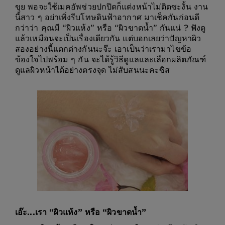
ขุย พอจะใช้เมคอัพช่วยปกปิดก็แต่งหน้าไม่ติดซะงั้น งาน
นี้สาว ๆ อย่าเพิ่งรีบโทษดินฟ้าอากาศ มาเช็คกันก่อนดี
กว่าว่า คุณมี “ผิวแห้ง” หรือ “ผิวขาดน้ำ” กันแน่ ? ฟังดู
แล้วเหมือนจะเป็นเรื่องเดียวกัน แต่บอกเลยว่าปัญหาผิว
สองอย่างนี้แตกต่างกันนะจ๊ะ เอาเป็นว่าเรามาไขข้อ
ข้องใจไปพร้อม ๆ กัน จะได้รู้วิธีดูแลและเลือกผลิตภัณฑ์
ดูแลผิวหน้าได้อย่างตรงจุด ไม่สับสนนะคะซิส
เอ๊ะ...เรา “ผิวแห้ง” หรือ “ผิวขาดน้ำ”