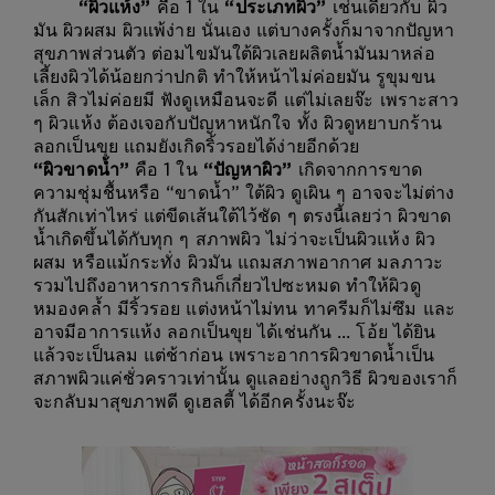
“ผิวแห้ง”
คือ 1 ใน
“ประเภทผิว”
เช่นเดียวกับ ผิว
มัน ผิวผสม ผิวแพ้ง่าย นั่นเอง แต่บางครั้งก็มาจากปัญหา
สุขภาพส่วนตัว ต่อมไขมันใต้ผิวเลยผลิตน้ำมันมาหล่อ
เลี้ยงผิวได้น้อยกว่าปกติ ทำให้หน้าไม่ค่อยมัน รูขุมขน
เล็ก สิวไม่ค่อยมี ฟังดูเหมือนจะดี แต่ไม่เลยจ๊ะ เพราะสาว
ๆ ผิวแห้ง ต้องเจอกับปัญหาหนักใจ ทั้ง ผิวดูหยาบกร้าน
ลอกเป็นขุย แถมยังเกิดริ้วรอยได้ง่ายอีกด้วย
“ผิวขาดน้ำ”
คือ 1 ใน
“ปัญหาผิว”
เกิดจากการขาด
ความชุ่มชื้นหรือ “ขาดน้ำ” ใต้ผิว ดูเผิน ๆ อาจจะไม่ต่าง
กันสักเท่าไหร่ แต่ขีดเส้นใต้ไว้ชัด ๆ ตรงนี้เลยว่า ผิวขาด
น้ำเกิดขึ้นได้กับทุก ๆ สภาพผิว ไม่ว่าจะเป็นผิวแห้ง ผิว
ผสม หรือแม้กระทั่ง ผิวมัน แถมสภาพอากาศ มลภาวะ
รวมไปถึงอาหารการกินก็เกี่ยวไปซะหมด ทำให้ผิวดู
หมองคล้ำ มีริ้วรอย แต่งหน้าไม่ทน ทาครีมก็ไม่ซึม และ
อาจมีอาการแห้ง ลอกเป็นขุย ได้เช่นกัน ... โอ้ย ได้ยิน
แล้วจะเป็นลม แต่ช้าก่อน เพราะอาการผิวขาดน้ำเป็น
สภาพผิวแค่ชั่วคราวเท่านั้น ดูแลอย่างถูกวิธี ผิวของเราก็
จะกลับมาสุขภาพดี ดูเฮลตี้ ได้อีกครั้งนะจ๊ะ