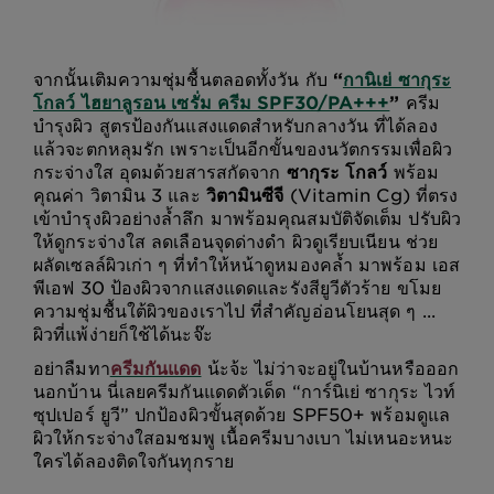
จากนั้นเติมความชุ่มชื้นตลอดทั้งวัน กับ
“
กานิเย่ ซากุระ
โกลว์ ไฮยาลูรอน เซรั่ม ครีม SPF30/PA+++
”
ครีม
บำรุงผิว สูตรป้องกันแสงแดดสำหรับกลางวัน ที่ได้ลอง
แล้วจะตกหลุมรัก เพราะเป็นอีกขั้นของนวัตกรรมเพื่อผิว
กระจ่างใส อุดมด้วยสารสกัดจาก
ซากุระ โกลว์
พร้อม
คุณค่า วิตามิน 3 และ
วิตามินซีจี
(Vitamin Cg) ที่ตรง
เข้าบำรุงผิวอย่างล้ำลึก มาพร้อมคุณสมบัติจัดเต็ม ปรับผิว
ให้ดูกระจ่างใส ลดเลือนจุดด่างดำ ผิวดูเรียบเนียน ช่วย
ผลัดเซลล์ผิวเก่า ๆ ที่ทำให้หน้าดูหมองคล้ำ มาพร้อม เอส
พีเอฟ 30 ป้องผิวจากแสงแดดและรังสียูวีตัวร้าย ขโมย
ความชุ่มชื้นใต้ผิวของเราไป ที่สำคัญอ่อนโยนสุด ๆ ...
ผิวที่แพ้ง่ายก็ใช้ได้นะจ๊ะ
อย่าลืมทา
ครีมกันแดด
น้ะจ้ะ ไม่ว่าจะอยู่ในบ้านหรือออก
นอกบ้าน นี่เลยครีมกันแดดตัวเด็ด “การ์นิเย่ ซากุระ ไวท์
ซุปเปอร์ ยูวี” ปกป้องผิวขั้นสุดด้วย SPF50+ พร้อมดูแล
ผิวให้กระจ่างใสอมชมพู เนื้อครีมบางเบา ไม่เหนอะหนะ
ใครได้ลองติดใจกันทุกราย