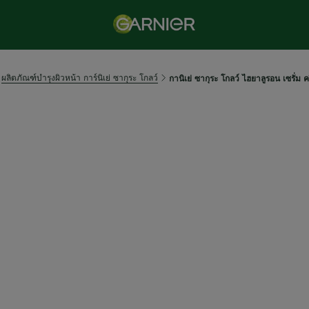
ผลิตภัณฑ์บำรุงผิวหน้า การ์นิเย่ ซากุระ โกลว์
กานิเย่ ซากุระ โกลว์ ไฮยาลูรอน เซรั