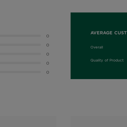
AVERAGE CUST
0
0
Overall
0.0 out of 5 stars
0
Quality of Product
0
0.0 out of 5 stars
0