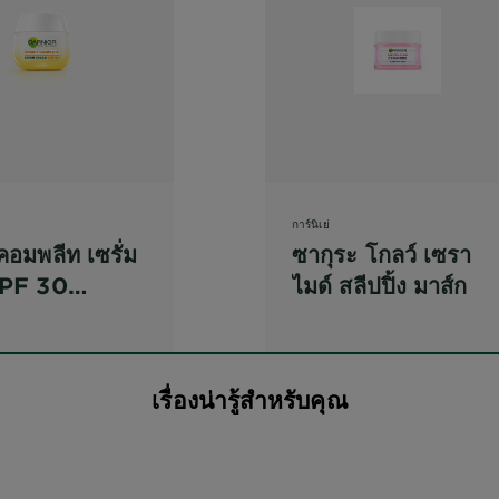
การ์นิเย่
คอมพลีท เซรั่ม
ซากุระ โกลว์ เซรา
SPF 30
ไมด์ สลีปปิ้ง มาส์ก
+
เรื่องน่ารู้สำหรับคุณ