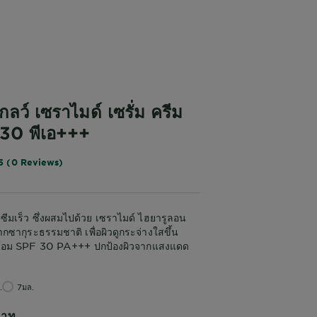
กลว์ เซราไมด์ เซรั่ม ครีม
ฟ30 พีเอ+++
5 (0 Reviews)
าบซีมเร็ว ซึ่งผสมไปด้วย เซราไมด์ ไฮยารูลอน
ซากุระธรรมชาติ เพื่อผิวดูกระจ่างใสขึ้น
ร้อม SPF 30 PA+++ ปกป้องผิวจากแสงแดด
.
7มล.
บาท