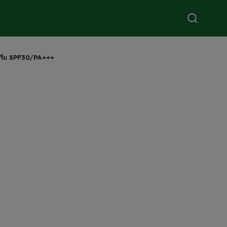
่ม ครีม SPF30/PA+++