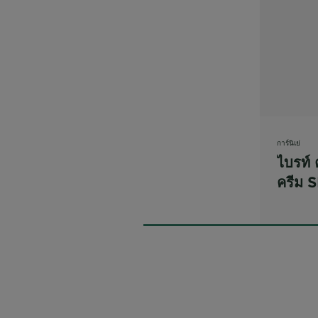
การ์นิเย่
ไบรท์ 
ครีม 
PA++