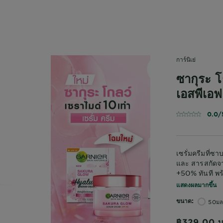
การ์นิเย่
ซากุระ โ
เอสพีเอ
0.0/
เซรั่มครีมที่ซ
และ สารสกัดจาก
+50% ทันที พ
แสดงผลมากขึ้น
ขนาด
50มล
฿329.00