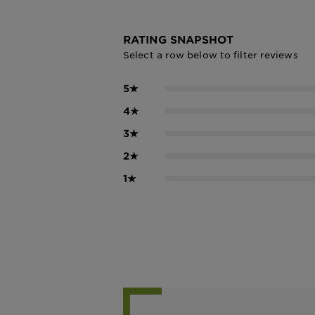
RATING SNAPSHOT
Select a row below to filter reviews
5
★
4
★
3
★
2
★
1
★