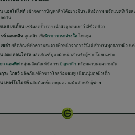
เข้าจัดการปัญหาสิวได้อย่างมีประสิทธิภาพ ขจัดแบคทีเรี
เมน แอคโน่ไฟท์
ลอดวัน
เซรั่มลดริ้วรอย เพื่อผิวดูอ่อนเยาว์ มีชีวิตชีวา
อจเลส เรเดี้ยน
ดูแลผิว เพื่อ
ไกลจุด
ไบรท์ คอมพลีท
ผิวขาวกระจ่างใส
ผลิตภัณฑ์ทำความสะอาดผิวหน้าจากการ์นิเย่ สำหรับทุกสภาพผิว แต
มเซล่า
ผลิตภัณฑ์ดูแลผิวหน้าสำหรับผู้ชายโดยเฉพาะ
 เมน ออย คอนโทรล
กลุ่มผลิตภัณฑ์จัดการ
ปัญหาสิว
พร้อมควบคุมความมัน
พียว แอคทีฟ
ผลิตภัณฑ์ผิวขาวโกลว์อมชมพู เนียนนุ่มดุจผิวเด็ก
ซากุระ โกลว์
ผลิตภัณฑ์ควบคุมความมันสำหรับผู้ชาย
เมน เทอร์โบไบรท์