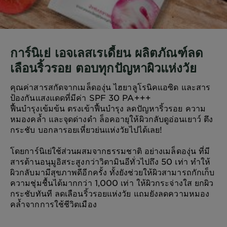
การ์นิเย่ เอจเลสเรเดี้ยน ผลิตภัณฑ์ลด
เลือนริ้วรอย ตอบทุกปัญหาผิวแห่งวัย
คุณค่าสารสกัดจากเมล็ดองุ่น ไฮยาลูโรนิคแอซิด และสาร
ป้องกันแสงแดดที่มีค่า SPF 30 PA+++
ฟื้นบำรุงเข้มข้น ตรงเข้าฟื้นบำรุง ลดปัญหาริ้วรอย ความ
หมองคล้ำ และจุดด่างดำ ล็อคอายุให้ผิวกลับดูอ่อนเยาว์ ตึง
กระชับ บอกลารอยเหี่ยวย่นแห่งวัยไปได้เลย!
โดยการ์นิเย่ใช้ส่วนผสมจากธรรมชาติ อย่างเมล็ดองุ่น ที่มี
สารต้านอนุมูอิสระสูงกว่าวิตามินอีทั่วไปถึง 50 เท่า ทำให้
ผิวกลับมามีสุขภาพดีอีกครั้ง ทั้งยังช่วยให้ผิวสามารถกักเก็บ
ความชุ่มชื้นได้มากกว่า 1,000 เท่า ให้ผิวกระจ่างใส ยกผิว
กระชับทันที ลดเลือนริ้วรอยแห่งวัย แถมยังลดความหมอง
คล้ำจากการใช้ชีวิตเมือง