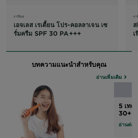
การ์นิเย่
การ์
เอจเลส เรเดี้ยน โปร-คอลลาเจน เซ
ส
รั่มครีม SPF 30 PA+++
เฟ
บทความแนะนำสำหรับคุณ
อ่านเพิ่มเติม
5 เทคน
30+ ให
อ่านต่อ