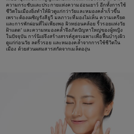
ความกระชับและประกายแห่งความอ่อนเยาว์ อีกทั้งการใช้
ชีวิตในเมืองยิ่งทำให้ผิวดูแก่กว่าวัยและหมองคล้ำเร็วขึ้น
เพราะต้องเผชิญรังสียูวี มลภาวะที่มองไม่เห็น ความเครียด
และการพักผ่อนที่ไม่เพียงพอ ผิวหย่อนคล้อย ริ้วรอยแห่งวัย
ฝ้าแดด' และความหมองคล้ำจึงเกิดปัญหาใหญ่ของผู้หญิง
ในปัจจุบัน การ์นิเย่จึงสร้างสรรค์สูตรเฉพาะเพื่อฟื้นบำรุงผิว
ดูแก่ก่อนวัย ลดริ้วรอย และหมองคล้ำจากการใช้ชีวิตใน
เมือง ด้วยส่วนผสมสารสกัดจากเมล็ดองุ่น
ลดริ้วรอย