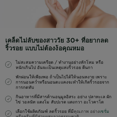
เคล็ดไม่ลับของสาววัย 30+ ที่อยากลด
ริ้วรอย แบบไม่ต้องง้อคุณหมอ
ไม่สะสมความเครียด / ทำงานอย่างหักโหม หรือ
หนักเกินไป อันจะเป็นเหตุแห่งริ้วรอย ตีนกา
พักผ่อนให้เพียงพอ ถ้าเป็นไปได้ให้นอนหงาย เพราะ
การนอนคว่ำหรือนอนตะแคงจะทำให้เกิดริ้วรอยจาก
การกดทับ
กินอาหารที่มีสารต้านอนุมูลอิสระ อย่าง ปลาทะเล ผัก
ไข่ วอลนัท แตงโม สับปะรด แตงกวา อะโวคาโด
เลือกใช้ผลิตภัณฑ์ ลดริ้วรอย ที่มี
คุณภาพ อย่าง
เซรั่ม
หรือครีมที่มีส่วนผสมจากธรรมชาติ