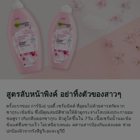
สูตรลับหน้าพิงค์ อย่าทิ้งตัวของสาวๆ
ครั้งแรกของ การ์นิเย่ บอดี้ เซรั่มมิลค์ ที่อุดมไปด้วยสารสกัดจาก
ซากุระเข้มข้น ซึ่งมีคุณสมบัติช่วยให้ผิวดูกระจ่างใสเปล่งประกายอม
ชมพูราวกับกลีบดอกซากุระ ผิวดูใสขึ้นใน 7วัน เนื้อเซรั่มน้ำนมเข้ม
ข้นแต่ซึมซาบเร็ว ไม่เหนียวเหนอะ ผสานสารป้องกันแสงแดด ช่วย
ปกป้องผิวจากรังสียูวีเอและยูวีบี