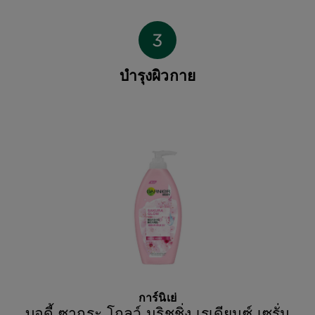
บำรุงผิวกาย
การ์นิเย่
บอดี้ ซากุระ โกลว์ นูริชชิ่ง เรเดียนซ์ เซรั่ม