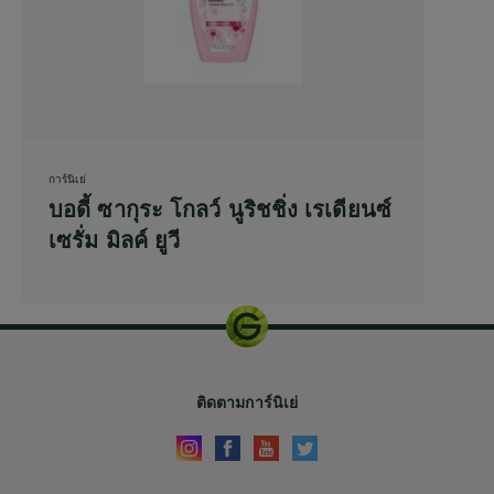
การ์นิเย่
บอดี้ ซากุระ โกลว์ นูริชชิ่ง เรเดียนซ์
เซรั่ม มิลค์ ยูวี
ติดตามการ์นิเย่