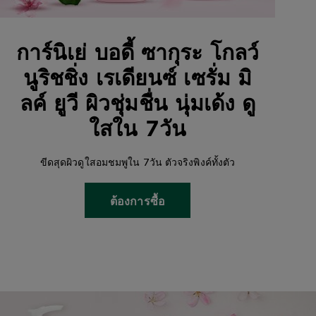
การ์นิเย่ บอดี้ ซากุระ โกลว์
นูริชชิ่ง เรเดียนซ์ เซรั่ม มิ
ลค์ ยูวี ผิวชุ่มชื่น นุ่มเด้ง ดู
ใสใน 7วัน
ขีดสุดผิวดูใสอมชมพูใน 7วัน ตัวจริงพิงค์ทั้งตัว
ต้องการซื้อ