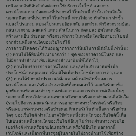
เหนือจากสิทธิอันจำกัดต่อการใช้บริการเว็บไซต์ และการ
ดาวน์โหลดตามข้อตกลงที่ประกาศไว้ในส่วนนี้ ดังนั้น ส่วนอื่นใด
นอกเหนือจากที่ประกาศไว้ในส่วนนี้ ท่านไม่อาจ ทำสำเนา ทำซ้ำ
แปลงโปรแกรม แปลงโปรแกรมย้อนกลับ แยกส่วน ทำวิศวกรรมย้อน
กลับ แจกจ่าย เผยแพร่ แสดง ดำเนินการ ดัดแปลง อัพโหลดเพื่อ
สร้างงานอื่น ถ่ายทอด หรือกระทำการในทางอื่นใดเพื่อหาประโยชน์
จากส่วนหนึ่งส่วนใดของเว็บไซต์ได้
การดาวน์โหลดจะได้รับอนุญาตจากการ์นิเย่ในกรณีต่อไปนี้เท่านั้น:
(1) ท่านไม่ได้พิมพ์สำเนามากกว่า 1 ชุด ของการดาวน์โหลด และ
ไม่มีการทำสำเนาเพิ่มเติมของสำเนาพิมพ์ที่ได้ทำไว้;
(2) ท่านใช้บริการการดาวน์โหลด และ/หรือ สำเนาพิมพ์ เพื่อ
ประโยชน์ส่วนบุคคลเท่านั้น มิใช่เพื่อประโยชน์ทางการค้า; และ
(3) ท่านได้รักษาคำประกาศเตือนทางด้านลิขสิทธิ์ของการ
ดาวน์โหลด และ/หรือ สำเนาพิมพ์ทั้งหมดเอาไว้ และยังรักษาข้อ
ผูกพันตามข้อตกลงต่างๆ ของข้อความและการประกาศเตือนนั้นๆ
นอกจากนี้ ท่านไม่อาจเสนอขาย หรือขาย หรือแจกจ่ายผ่านสื่ออื่นใด
(รวมไปถึงการเผยแพร่ผ่านการออกอากาศทางโทรทัศน์ หรือวิทยุ
หรือเผยแพร่ผ่านทางเครือข่ายคอมพิวเตอร์) ในตัวเนื้อหา หรือส่วน
ใดๆ ของเว็บไซต์ ท่านไม่อาจใช้ส่วนหนึ่งส่วนใดของเว็บไซต์นี้เพื่อ
ไปเป็นส่วนหนึ่งส่วนใดของเว็บไซต์อื่นๆ ไม่ว่าจะผ่านทางเฟรมไฮ
เปอร์ลิงค์ ผ่านเครือข่ายอินเตอร์เน็ต หรือวิธีอื่นใด นอกจากนี้
เว็บไซต์ และเนื้อหาที่บรรจุอยู่ในภายในไม่อาจนำมาใช้เพื่อสร้าง