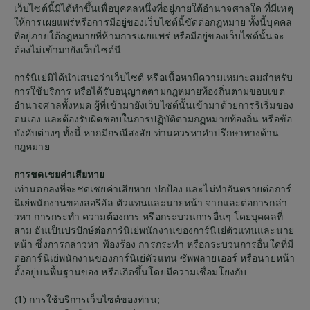
เว็บไซต์นี้มิได้ทำขึ้นเพื่อบุคคลหนึ่งที่อยู่ภายใต้อำนาจศาลใด ที่มีเหตุ
ให้การเผยแพร่หรือการมีอยู่ของเว็บไซต์นี้ขัดต่อกฎหมาย ทั้งนี้บุคคล
ที่อยู่ภายใต้กฎหมายที่ห้ามการเผยแพร่ หรือมีอยู่ของเว็บไซต์นั้นจะ
ต้องไม่เข้ามายังเว็บไซต์นี
การ์นิเย่มิได้นำเสนอว่าเว็บไซต์ หรือเนื้อหามีความเหมาะสมสำหรับ
การใช้บริการ หรือได้รับอนุญาตตามกฎหมายท้องถิ่นตามขอบเขต
อำนาจศาลทั้งหมด ผู้ที่เข้ามายังเว็บไซต์นั้นเข้ามาด้วยการริเริ่มของ
ตนเอง และต้องรับผิดชอบในการปฏิบัติตามกฏหมายท้องถิ่น หรือข้อ
บังคับต่างๆ ทั้งนี้ หากมีกรณีสงสัย ท่านควรหาคำปรึกษาทางด้าน
กฎหมาย
การชดเชยค่าเสียหาย
เท่านตกลงที่จะชดเชยค่าเสียหาย ปกป้อง และไม่ทำอันตรายต่อการ์
นิเย่พนักงานของลอรีอัล ตัวแทนและนายหน้า จากและต่อการกล่า
วหา การกระทำ ความต้องการ หรือกระบวนการอื่นๆ โดยบุคคลที่
สาม อันเป็นปรปักษ์ต่อการ์นิเย่พนักงานของการ์นิเย่ตัวแทนและนาย
หน้า ซึ่งการกล่าวหา ฟ้องร้อง การกระทำ หรือกระบวนการอื่นใดที่มี
ต่อการ์นิเย่พนักงานของการ์นิเย่ตัวแทน ซัพพลายเออร์ หรือนายหน้า
ตั้งอยู่บนพื้นฐานของ หรือเกิดขึ้นโดยมีความเชื่อมโยงกับ
(1) การใช้บริการเว็บไซต์ของท่าน;