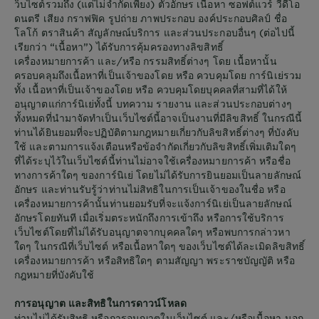
ว็บไซต์รวมถึง (แต่ไม่จำกัดเพียง) ตัวอักษร เนื้อหา ซอฟต์แวร์ วีดีโอ
ดนตรี เสียง กราฟฟิค รูปถ่าย ภาพประกอบ องค์ประกอบศิลป์ ชื่อ
โลโก้ ตราสินค้า สัญลักษณ์บริการ และส่วนประกอบอื่นๆ (ต่อไปนี้
เรียกว่า “เนื้อหา”) ได้รับการคุ้มครองทางลิขสิทธิ์
เครื่องหมายการค้า และ/หรือ กรรมสิทธิ์ต่างๆ โดย เนื้อหานั้น
ครอบคลุมถึงเนื้อหาที่เป็นเจ้าของโดย หรือ ควบคุมโดย การ์นิเย่รวม
ทั้ง เนื้อหาที่เป็นเจ้าของโดย หรือ ควบคุมโดยบุคคลที่สามที่ได้ให้
อนุญาตแก่การ์นิเย่ทั้งนี้ บทความ รายงาน และส่วนประกอบต่างๆ
ทั้งหมดที่นำมาจัดทำเป็นเว็บไซต์นี้อาจเป็นงานที่มีลิขสิทธิ์ ในกรณีนี้
ท่านได้ยินยอมที่จะปฏิบัติตามกฎหมายเกี่ยวกับลิขสิทธิ์ต่างๆ ที่บังคับ
ใช้ และตามการแจ้งเตือนหรือข้อจำกัดเกี่ยวกับลิขสิทธิ์เพิ่มเติมใดๆ
ที่ได้ระบุไว้ในเว็บไซต์นี้ท่านไม่อาจใช้เครื่องหมายการค้า หรือชื่อ
ทางการค้าใดๆ ของการ์นิเย่ โดยไม่ได้รับการยินยอมเป็นลายลักษณ์
อักษร และท่านรับรู้ว่าท่านไม่สิทธิในการเป็นเจ้าของในชื่อ หรือ
เครื่องหมายการค้านั้นท่านยอมรับที่จะแจ้งการ์นิเย่เป็นลายลักษณ์
อักษรโดยทันที เมื่อเริ่มตระหนักถึงการเข้าถึง หรือการใช้บริการ
เว็บไซต์โดยที่ไม่ได้รับอนุญาตจากบุคคลใดๆ หรือพบการกล่าวหา
ใดๆ ในกรณีที่เว็บไซต์ หรือเนื้อหาใดๆ ของเว็บไซต์ได้ละเมิดลิขสิทธิ์
เครื่องหมายการค้า หรือสิทธิใดๆ ตามสัญญา พระราชบัญญัติ หรือ
กฎหมายที่บังคับใช้
การอนุญาต และสิทธิในการดาวน์โหลด
ท่านไม่ได้รับสิทธิ หรือการอนุญาตในเว็บไซต์ และ/หรือเนื้อหา นอก