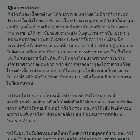
ปฏิเสธการรับรอง
เว็บไซต์และเนื้อหาต่างๆ ได้รับการเผยแพร่โดยไม่มีการรับรองแต่
ประการใด ทั้งโดยแจ้งชัด และโดยนัย ตามกฎหมายที่บังคับใช้สูงสุด
รวมถึง (แต่ไม่จำกัดเพียง) การยกเว้นการรับรองชื่อ การรับรองว่า
สามารถขายได้ การรับรองความพอใจในคุณภาพ การรับรองความ
เหมาะสมต่อวัตถุประสงค์เฉพาะ และการรับรองว่าจะไม่ละเมิด
กรรมสิทธิ์ หรือสิทธิของบุคคลที่สาม นอกจากนี้ การ์นิเย่ปฏิเสธความ
รับผิดชอบ หรือความเสียหายจากระบบการทำงานต่างๆ ในเว็บไซต์
และไม่รับรองว่าเว็บไซต์จะดำเนินการโดยปราศจากการรบกวน
หรือปราศจากข้อผิดพลาด หรือ ข้อบกพร่องต่างๆจะได้รับการแก้ไข
โปรดบันทึกว่าอำนาจศาลบางที่ไม่อนุญาตให้มีการยกเว้นของการ
รับรองที่อ้างถึง ดังนั้น ข้อยกเว้นบางส่วน หรือทั้งหมดที่กล่าวมาอาจ
ไม่มีผลกับท่าน
การ์นิเย่ไม่รับรองว่าเว็บไซต์จะทำงานเข้ากันได้กับอุปกรณ์
คอมพิวเตอร์ของท่าน หรือเว็บไซต์หรือเสิร์ฟเวอร์จะปราศจากข้อผิด
พลาด หรือไวรัสคอมพิวเตอร์ หรือโทรจัน และการ์นิเย่ไม่รับผิดชอบ
ต่อความเสียหายใดๆ ที่ท่านอาจได้รับอันเป็นผลมาจากสิ่งที่เป็น
อันตรายดังกล่าว
การ์นิเย่จะไม่รับผิดชอบต่อเนื้อหาที่เผยแพร่โดยบุคคลที่สาม และการ์
นิเย่จะไม่รับผิดชอบต่อความน่าเชื่อถือ หรือต่อความเสถียรของสาย