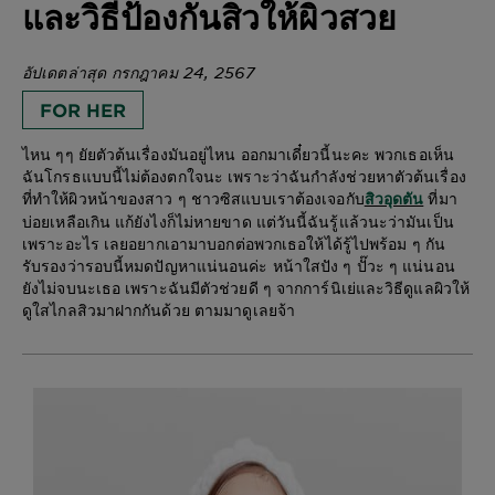
และวิธีป้องกันสิวให้ผิวสวย
อัปเดตล่าสุด กรกฎาคม 24, 2567
FOR HER
ไหน ๆๆ ยัยตัวต้นเรื่องมันอยู่ไหน ออกมาเดี๋ยวนี้นะคะ พวกเธอเห็น
ฉันโกรธแบบนี้ไม่ต้องตกใจนะ เพราะว่าฉันกำลังช่วยหาตัวต้นเรื่อง
ที่ทำให้ผิวหน้าของสาว ๆ ชาวซิสแบบเราต้องเจอกับ
ที่มา
สิวอุดตัน
บ่อยเหลือเกิน แก้ยังไงก็ไม่หายขาด แต่วันนี้ฉันรู้แล้วนะว่ามันเป็น
เพราะอะไร เลยอยากเอามาบอกต่อพวกเธอให้ได้รู้ไปพร้อม ๆ กัน
รับรองว่ารอบนี้หมดปัญหาแน่นอนค่ะ หน้าใสปัง ๆ ปั๊วะ ๆ แน่นอน
ยังไม่จบนะเธอ เพราะฉันมีตัวช่วยดี ๆ จากการ์นิเย่และวิธีดูแลผิวให้
ดูใสไกลสิวมาฝากกันด้วย ตามมาดูเลยจ้า