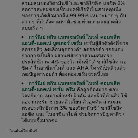
ส่วนผสมของวิตามินซี^และซาลิไซลิค แอซิด 2%
ลดการสะสมของเชื้อแบคทีเรียที่เป็นสาเหตุหนึ่ง
ของการเกิดสิวมากถึง 99.99% เหมาะมาก ๆ กับ
สาว ๆ ที่กำลังตามหาตัวช่วยทำความสะอาดผิว
แบบเริ่ด ๆ
การ์นิเย่ สกิน แนทเชอรัลส์ ไบรท์ คอมพลีท
แอนตี้-แอคเน่ บูสเตอร์ เซรั่ม
เซรั่มสู้สิวตัวดังที่ช่วย
ลดรอยสิว ลดเลือนจุดด่างดำ ลดรอยดำ รอยแดง
จากการเป็นสิว ผสานพลังจากส่วนผสมทรง
ประสิทธิภาพ 4% ของวิตามินซี^ / ซาลิไซลิค แอ
ซิด / ไนอาซีนาไมด์ และ AHA ใครที่เป็นสิวแล้ว
เจอปัญหารอยดำ ต้องลองเซรั่มขวดนี้เลย
การ์นิเย่ สกิน แนทเชอรัลส์ ไบรท์ คอมพลีท
แอนตี้-แอคเน่ เซรั่ม ครีม
คือถูกต้องมาก ตอบ
โจทย์มาก เหมาะสำหรับผิวมัน และผิวที่เป็นสิว ใช้
ต่อจากเซรั่ม ช่วยลดสิวเสี้ยน สิวอุดตัน ส่วนผสม
ทรงประสิทธิภาพ 3% ของวิตามินซี^ ซาลิไซลิค
แอซิด และ ไนอาซีนาไมด์ ช่วยจัดการปัญหาสิว+
ได้แบบจึ้งมากค่ะ
^อนุพันธ์วิตามินซี