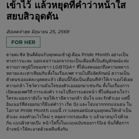
เข้าไว้ แล้วหยุดที่คำว่าหน้าใส
สยบสิวอุดตัน
อัปเดตล่าสุด มิถุนายน 25, 2569
FOR HER
ฮายค่ะซิส ยินดีต้อนรับทุกคนเข้าสู่เดือน Pride Month อย่างเป็น
ทางการนะคะ บอกเลยว่านอกจากจะเป็นเดือนที่เป็นสัญลักษณ์แห่ง
ความภาคภูมิใจของชาว LGBTQA+ ที่ได้แสดงออกถึงความหลาก
หลายและเท่าเทียมกันทั้งในเรื่องเพศ รวมไปถึงอัตลักษณ์ ความเป็น
ตัวตนของแต่ละบุคคลแล้ว เดือนนี้ก็ยังเป็นเดือนที่ทำให้เราเองได้เผย
ความกล้า โชว์ความมั่นใจของตัวเองออกมาเช่นกัน ทั้งในเรื่องการ
เปิดเผยเพศวิถี การแต่งตัว รวมไปถึงการแต่งหน้า ที่ไม่ต้องสนใจว่า
ใครจะมองเรายังไง ขอให้เรามีความกล้า มั่นใจ และรักตัวเอง แค่นี้
อินเนอร์ที่ส่งออกมาก็มีแต่คำว่า เริ่ด ปัง และโฮ่งมากกกกแน่นอน ใน
โอกาส Pride Month แบบนี้ เราเลยขอสนับสนุนทุกคนให้กล้าเป็น
ตัวเอง ลองทำอะไรใหม่ ๆ หลุดจากกรอบเดิม ๆ แล้วมาสนุกไปด้วย
กัน แบบผิวสวยเป๊ะ หน้าใสกิ๊งในแบบฉบับของการ์นิเย่ นั่นก็คือการ
ล้างหน้าให้สะอาดด้วยคลีนซิ่งกัน