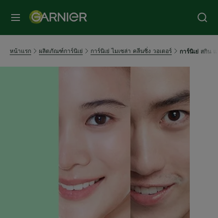
หน้าแรก
ผลิตภัณฑ์การ์นิเย่
การ์นิเย่ ไมเซล่า คลีนซิ่ง วอเตอร์
การ์นิเย่ สกิน 