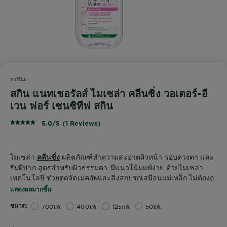
การ์นิเย่
สกิน แนทเชอรัลส์ ไมเซล่า คลีนซิ่ง วอเตอร์-อี
เวน ฟอร์ เซนซิทีฟ สกิน
5.0/5 (1 Reviews)
ไมเซล่า
ผลิตภัณฑ์ทำความสะอาดผิวหน้า รอบดวงตา และ
คลีนซิ่ง
ริมฝีปาก สูตรสำหรับผิวธรรมดา-มีแนวโน้มแพ้ง่าย ด้วยไมเซล่า
เทคโนโลยี ช่วยดูดจัดเมคอัพและสิ่งสกปรกเสมือนแม่เหล็ก ไม่ต้องถู
รวมถึงทำความสะอาดฝุ่น PM2.5 ได้สะอาดหมดจด 99.99%
แสดงผลมากขึ้น
ขนาด
700มล.
400มล.
125มล.
50มล.