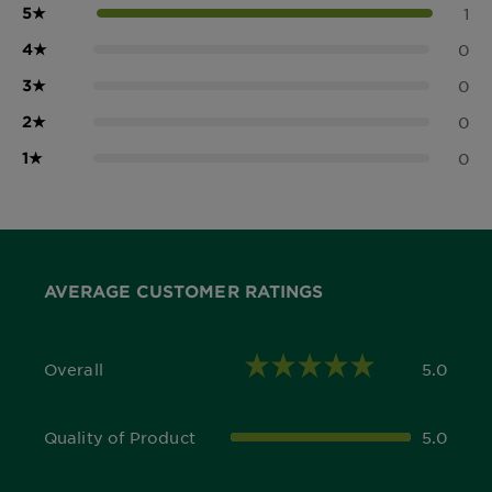
5
★
1
4
★
0
3
★
0
2
★
0
1
★
0
AVERAGE CUSTOMER RATINGS
Overall
5.0
5.0 out of 5 stars
Quality of Product
5.0
5.0 out of 5 stars