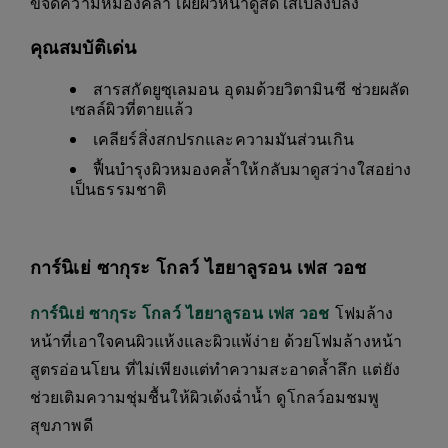
ขจัดความหมองคล้ำ เผยผิวหน้าดูสดใสเปล่งปลั่ง
คุณสมบัติเด่น
สารสกัดยูซุเลมอน อุดมด้วยวิตามินซี ช่วยผลัด
เซลล์ผิวที่ตายแล้ว
เคลียร์สิ่งสกปรกและความมันส่วนเกิน
ฟื้นบำรุงผิวหมองคล้ำให้กลับมาดูสว่างใสอย่าง
เป็นธรรมชาติ
การ์นิเย่ ซากุระ โกลว์ ไฮยาลูรอน เฟส วอช
การ์นิเย่ ซากุระ โกลว์ ไฮยาลูรอน เฟส วอช
โฟมล้าง
หน้าที่เอาใจคนผิวแห้งและผิวแพ้ง่าย ด้วยโฟมล้างหน้า
สูตรอ่อนโยน ที่ไม่เพียงแต่ทำความสะอาดล้ำลึก แต่ยัง
ช่วยเติมความชุ่มชื้นให้ผิวเด้งฉ่ำน้ำ ดูโกลว์อมชมพู
สุขภาพดี