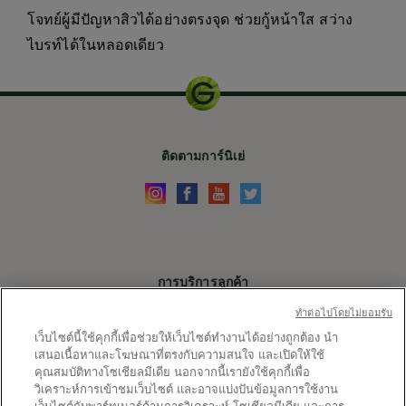
โจทย์ผู้มีปัญหาสิวได้อย่างตรงจุด ช่วยกู้หน้าใส สว่าง
ไบรท์ได้ในหลอดเดียว
ติดตามการ์นิเย่
การบริการลูกค้า
ติดต่อเรา
ทําต่อไปโดยไม่ยอมรับ
เว็บไซต์นี้ใช้คุกกี้เพื่อช่วยให้เว็บไซต์ทำงานได้อย่างถูกต้อง นำ
X
เสนอเนื้อหาและโฆษณาที่ตรงกับความสนใจ และเปิดให้ใช้
คุณสมบัติทางโซเชียลมีเดีย นอกจากนี้เรายังใช้คุกกี้เพื่อ
ลิ้งค์ต่างๆ
วิเคราะห์การเข้าชมเว็บไซต์ และอาจแบ่งปันข้อมูลการใช้งาน
เว็บไซต์กับพาร์ทเนอร์ด้านการวิเคราะห์ โซเชียลมีเดีย และการ
แผนผังเว็บไซต์
การตั้งค่าคุกกี้
ข้อกำหนดและเงื่อนไข