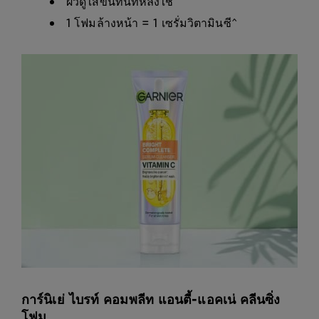
ผิวดูใสขึ้นทันทีหลังใช้
1 โฟมล้างหน้า = 1 เซรั่มวิตามินซี^
การ์นิเย่ ไบรท์ คอมพลีท แอนตี้-แอคเน่ คลีนซิ่ง
โฟม