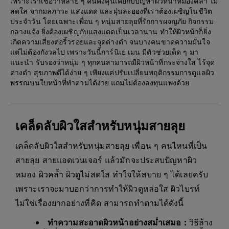
เพราะเราเชื่อว่าหลาย ๆ คนคงคุ้นเคยกับปัญหาผิวหน้าหมองคล้ำ ไม่
สดใส จากมลภาวะ แสงแดด และฝุ่นละอองที่เราต้องเผชิญในชีวิต
ประจำวัน โดยเฉพาะเพื่อน ๆ หนุ่มสายลุยที่รักการผจญภัย กิจกรรม
กลางแจ้ง ยิ่งต้องเผชิญกับแสงแดดเป็นเวลานาน ทำให้ผิวหน้าก็ยิ่ง
เกิดความเสี่ยงต่อริ้วรอยและจุดด่างดำ จนบางคนขาดความมั่นใจ
แต่ไม่ต้องกังวลไป เพราะวันนี้การ์นิเย่ เมน มีตัวช่วยเด็ด ๆ มา
แนะนำ รับรองว่าหนุ่ม ๆ ทุกคนสามารถมีผิวหน้าที่กระจ่างใส ไร้จุด
ด่างดำ สุขภาพดีได้ง่าย ๆ เพียงแค่ปรับเปลี่ยนพฤติกรรมการดูแลผิว
พรรณบนใบหน้าที่ทำตามได้ง่าย แถมไม่ต้องลงทุนแพงด้วย
เคล็ดลับผิวใสสำหรับหนุ่มสายลุย
เคล็ดลับผิวใสสำหรับหนุ่มสายลุย เพื่อน ๆ คนไหนที่เป็น
สายลุย สายแอดเวนเจอร์ แล้วมักจะประสบปัญหาผิว
หมอง ผิวคล้ำ ผิวดูไม่สดใส ทำใจให้สบาย ๆ ได้เลยครับ
เพราะเราจะมาบอกว่าการทำให้ผิวดูหล่อใส ผิวไบรท์
ไม่ใช่เรื่องยากอย่างที่คิด สามารถทำตามได้ดังนี้
ทำความสะอาดผิวหน้าอย่างสม่ำเสมอ :
วิธีล้าง