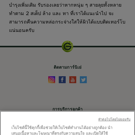
บำรุงเพิ่มเติม รับรองเลยว่าหากหนุ่ม ๆ สายลุยทั้งหลาย
ทำตาม 2 สเต็ป ล้าง และ ทา ที่เราได้แนะนำไป จะ
สามารถคืนความหล่อกระจ่างใสให้ผิวได้แบบติดเทอร์โบ
แน่นอนครับ
ติดตามการ์นิเย่
การบริการลูกค้า
ติดต่อเรา
ทําต่อไปโดยไม่ยอมรับ
เว็บไซต์นี้ใช้คุกกี้เพื่อช่วยให้เว็บไซต์ทำงานได้อย่างถูกต้อง นำ
X
เสนอเนื้อหาและโฆษณาที่ตรงกับความสนใจ และเปิดให้ใช้