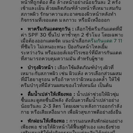
หน้าที่ถูกต้อง คือ ล้างหน้าอย่างน้อยวันละ 2 ครั้ง
เช้าและเย็น ด้วยผลิตภัณฑ์ล้างหน้าที่เหมาะสมกับ
สภาพผิว รักษาความสะอาดของผิวหน้าหลังทำ
กิจกรรมที่เจอแดด มลภาวะ หรือมีเหงื่อออก
ทาครีมกันแดดทุกวัน :
เลือกใช้ครีมกันแดดที่มี
ค่า SPF 30 ขึ้นไป ทาซ้ำทุก 2 ชั่วโมง โดยเฉพาะ
เมื่อต้องออกแดดจัด แนะนำเลือก
ครีมกันแดด 7 11
ที่ซึมไว ไม่เหนอะหนะ ป้องกันหน้าไหลเยิ้ม
ระหว่างวัน หรือมอยส์เจอร์ไรเซอร์ที่มีสารกันแดด
ที่สามารถควบคุมความมัน สำหรับผู้ชาย
บำรุงผิวหน้า :
เลือกใช้ผลิตภัณฑ์บำรุงผิวที่
เหมาะกับสภาพผิว เช่น ผิวแห้ง ควรเลือกส่วนผสม
ที่มีไฮยาลูรอน หรือถ้าหากว่าผิวหมองคล้ำ ให้ใช้
ครีมบำรุงที่มีส่วนผสมของไวท์เทนนิ่ง เป็นต้น
ดื่มน้ำเปล่าให้เพียงพอ :
น้ำเปล่าช่วยให้ผิวชุ่ม
ชื้นและดูสดชื่นมีพลัง ดังนั้นควรดื่มน้ำเปล่าอย่าง
น้อยวันละ 2-3 ลิตร โดยเฉพาะหลังการออกกำลัง
กาย หรือเสียเหงื่อมาก เพื่อผิวสุขภาพดีอย่างยั่งยืน
พักผ่อนให้เพียงพอ :
การนอนหลับพักผ่อนอย่าง
เพียงพอ ช่วยให้ผิวหน้าได้ฟื้นฟูตัวเอง และยังช่วย
เสริมสมาธิให้ทำกิจกรรมในแต่ละวันได้อย่างมี