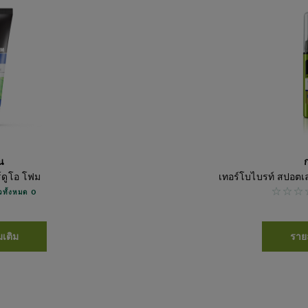
มน
ก
ร์ดูโอ โฟม
เทอร์โบไบรท์ สปอตเ
No rev
วิวทั้งหมด 0
มเติม
รายล