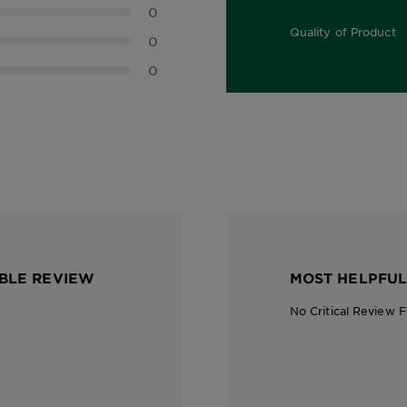
0
Quality of Product
0
0.0 out of 5 stars
0
BLE REVIEW
MOST HELPFUL
No Critical Review 