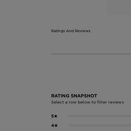
นิ่ง คู
Ratings And Reviews
RATING SNAPSHOT
Select a row below to filter reviews
5
★
4
★