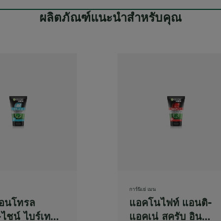
ผลิตภัณฑ์แนะนำสำหรับคุณ
การ์นิเย่ เมน
คอนโทรล
แอคโนไฟท์ แอนติ-
-ไชน์ ไบร์เทน
แอคเน่ สครับ อิน