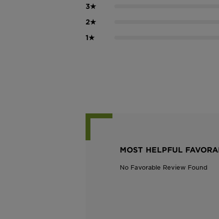
3
★
2
★
1
★
MOST HELPFUL FAVORA
No Favorable Review Found