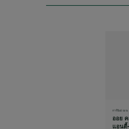
การ์นิเย่ เมน
ออย 
แอนตี้