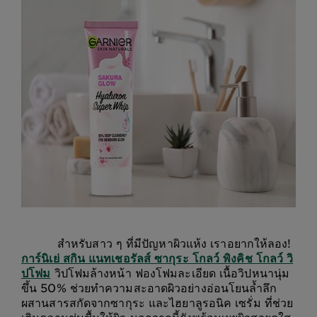
สำหรับสาว ๆ ที่มีปัญหาผิวแห้ง เราอยากให้ลอง!
การ์นิเย่ สกิน แนทเชอรัลส์ ซากุระ โกลว์ พิงคิช โกลว์ วิ
ปโฟม
วิปโฟมล้างหน้า ฟองโฟมละเอียด เนื้อวิปหนานุ่ม
ขึ้น 50% ช่วยทำความสะอาดผิวอย่างอ่อนโยนล้ำลึก
ผสานสารสกัดจากซากุระ และไฮยาลูรอนิค เซรั่ม ที่ช่วย
เติมความชุ่มชื้นให้ผิว นอกจากนี้ยังพร้อมเผยผิวสวยดูใส