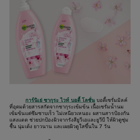
การ์นิเย่ ซากุระ ไวท์ บอดี้ โลชั่น
บอดี้เซรั่มมิลค์
ที่อุดมด้วยสารสกัดจากซากุระเข้มข้น เนื้อเซรั่มน้ำนม
เข้มข้นแต่ซึมซาบเร็ว ไม่เหนียวเหนอะ ผสานสารป้องกัน
แสงแดด ช่วยปกป้องผิวจากรังสียูวีเอและยูวีบี ให้ผิวดูชุ่ม
ชื้น นุ่มเด้ง ยาวนาน และเผยผิวดูใสขึ้นใน 7 วัน