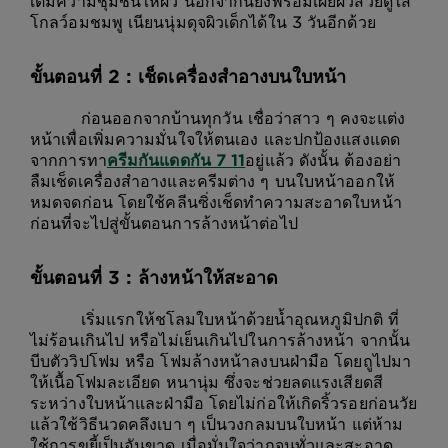
โกลว์อมชมพู เนียนนุ่มดุจผิวเด็กได้ใน 3 วันอีกด้วย
ขั้นตอนที่ 2 : เช็ดเครื่องสำอางบนใบหน้า
ก่อนออกจากบ้านทุกวัน เชื่อว่าสาว ๆ คงจะแต่ง
หน้าเพื่อเพิ่มความมั่นใจให้ตนเอง และปกป้องแสงแดด
จากการทา
ครีมกันแดดกัน 7 11
อยู่แล้ว ดังนั้น ต้องอย่า
ลืมเช็ดเครื่องสำอางและครีมต่าง ๆ บนใบหน้าออกให้
หมดจดก่อน โดยใช้คลีนซิ่งเช็ดทำความสะอาดใบหน้า
ก่อนที่จะไปสู่ขั้นตอนการล้างหน้าต่อไป
ขั้นตอนที่ 3 : ล้างหน้าให้สะอาด
เริ่มแรกให้ชโลมใบหน้าด้วยน้ำอุณหภูมิปกติ ที่
ไม่ร้อนเกินไป หรือไม่เย็นเกินไปในการล้างหน้า จากนั้น
บีบตัววิปโฟม หรือ โฟมล้างหน้าลงบนฝ่ามือ โดยถูไปมา
ให้เนื้อโฟมละเอียด หนานุ่ม ซึ่งจะช่วยลดแรงเสียดสี
ระหว่างใบหน้าและฝ่ามือ โดยไม่ก่อให้เกิดริ้วรอยก่อนวัย
แล้วใช้วิธีนวดคลึงเบา ๆ เป็นวงกลมบนใบหน้า แต่ห้าม
ใช้การขยี้เป็นอันขาด เมื่อมั่นใจว่าถูจนทั่วและสะอาด