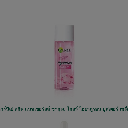
าร์นิเย่ สกิน แนทเชอรัลส์ ซากุระ โกลว์ ไฮยาลูรอน บูสเตอร์ เซรั