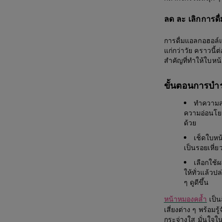
ลด ละ เลิกการดื่
การดื่มแอลกอฮอล์แ
แก่กว่าวัย คราวนี้
สำคัญที่ทำให้ใบหน้
ขั้นตอนการบำ
ทำความสะ
ความอ่อนโยน
ด้วย
เช็ดใบหน
เป็นรอยเหี่ย
เลือกใช้ผ
ให้ทั่วแล้วป
ๆ ดูดีขึ้น
เป็นส
หน้าหมองคล้ำ
เสี่ยงต่าง ๆ พร้อมร
กระจ่างใส มั่นใจใน