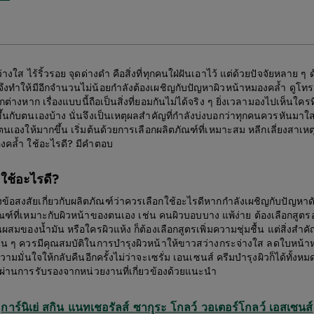
งใส ไร้ริ้วรอย จุดด่างดำ คือสิ่งที่ทุกคนใฝ่ฝันเอาไว้ แต่ด้วยปัจจัยหลาย ๆ
จึงทำให้มีอีกจำนวนไม่น้อยกำลังต้องเผชิญกับปัญหาผิวหน้าหมองคล้ำ ดูโทร
ีกต่างหาก เรื่องแบบนี้ถือเป็นสิ่งที่ยอมกันไม่ได้จริง ๆ ยิ่งเวลามองไปเห็นใครท
ึ้นกับตนเองบ้าง นั่นจึงเป็นเหตุผลสำคัญที่กำลังบ่งบอกว่าทุกคนควรหันมาใ
งให้มากขึ้น เริ่มต้นด้วยการเลือกผลิตภัณฑ์ที่เหมาะสม หลีกเลี่ยงสาเหตุ
องคล้ำ ใช้อะไรดี? มีคำตอบ
ใช้อะไรดี?
้งข้อสงสัยเกี่ยวกับผลิตภัณฑ์ว่าควรเลือกใช้อะไรดีหากกำลังเผชิญกับปัญหาดัง
ัณฑ์ที่เหมาะกับผิวหน้าของตนเอง เช่น คนผิวบอบบาง แพ้ง่าย ต้องเลือกสูต
นผสมของน้ำมัน หรือใครผิวแห้ง ก็ต้องเลือกสูตรเพิ่มความชุ่มชื้น แต่สิ่งสำค
ั้น ๆ ควรมีคุณสมบัติในการบำรุงผิวหน้าให้ขาวสว่างกระจ่างใส ลดใบหน้าห
วามมั่นใจให้กลับคืนอีกครั้งไม่ว่าจะเซรั่ม เอนเซนส์ ครีมบำรุงผิวก็ได้ทั้งห
 ผ่านการรับรองจากหน่วยงานที่เกี่ยวข้องด้วยแนะนำ
การ์นิเย่ สกิน แนทเชอรัลส์ ซากุระ โกลว์ วอเตอร์โกลว์ เอสเซนส์