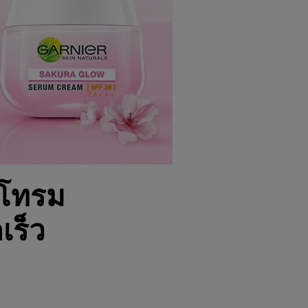
าโทรม
เร็ว