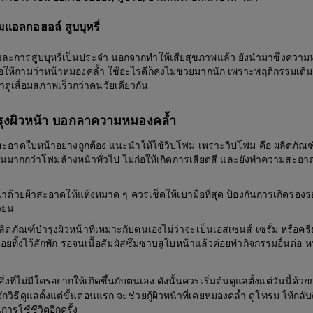
มแอลกอฮอล์ สูบบุหรี่
ละการสูบบุหรี่เป็นประจำ นอกจากทำให้เสียสุขภาพแล้ว ยังนำมาซึ่งความ
ต่อให้ถามว่าหน้าหมองคล้ำ ใช้อะไรดีก็คงไม่ช่วยมากนัก เพราะพฤติกรรมเดิม
าดูเสื่อมสภาพเร็วกว่าคนวัยเดียวกัน
รุงผิวหน้า บอกลาความหมองคล้ำ
อาดใบหน้าอย่างถูกต้อง แนะนำให้ใช้วิปโฟม เพราะวิปโฟม คือ ผลิตภัณฑ์ล
มากกว่าโฟมล้างหน้าทั่วไป ไม่ก่อให้เกิดการเสียดสี และยังทำความสะอาดไ
้าด้วยผ้าสะอาดให้แห้งหมาด ๆ ควรเช็ดให้เบามือที่สุด ป้องกันการเกิดร่อ
วย่น
ลิตภัณฑ์บำรุงผิวหน้าที่เหมาะกับตนเองไม่ว่าจะเป็นเอสเซนส์ เซรั่ม หรือคร
ล่อยทิ้งไว้สักพัก รอจนเนื้อสัมผัสซึมซาบสู่ใบหน้าแล้วค่อยทำกิจกรรมอื่นต่อ
ิ่งที่ไม่มีใครอยากให้เกิดขึ้นกับตนเอง ดังนั้นควรเริ่มต้นดูแลตั้งแต่วันนี้ด้วย
ู้จักวิธีดูแลตั้งแต่ขั้นตอนแรก จะช่วยกู้ผิวหน้าที่เคยหมองคล้ำ ดูโทรม ให้กล
การใช้ชีวิตอีกครั้ง