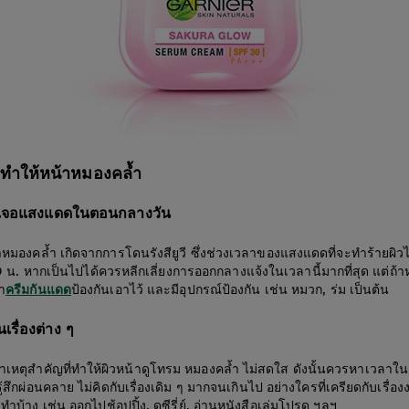
ที่ทำให้หน้าหมองคล้ำ
พบเจอแสงแดดในตอนกลางวัน
มองคล้ำ เกิดจากการโดนรังสียูวี ซึ่งช่วงเวลาของแสงแดดที่จะทำร้ายผิวได้ม
น. หากเป็นไปได้ควรหลีกเลี่ยงการออกกลางแจ้งในเวลานี้มากที่สุด แต่ถ้
า
ป้องกันเอาไว้ และมีอุปกรณ์ป้องกัน เช่น หมวก, ร่ม เป็นต้น
ครีมกันแดด
รื่องต่าง ๆ
าเหตุสำคัญที่ทำให้ผิวหน้าดูโทรม หมองคล้ำ ไม่สดใส ดังนั้นควรหาเวลาใน
รู้สึกผ่อนคลาย ไม่คิดกับเรื่องเดิม ๆ มากจนเกินไป อย่างใครที่เครียดกับเรื่อ
ำบ้าง เช่น ออกไปช้อปปิ้ง, ดูซีรี่ย์, อ่านหนังสือเล่มโปรด ฯลฯ