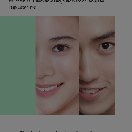
ตามธรรมชาติได้ ผลลัพธ์ที่ได้ขึ้นอยู่กับสภาพผิวของแต่ละบุคคล
^อนุพันธ์วิตามินซี