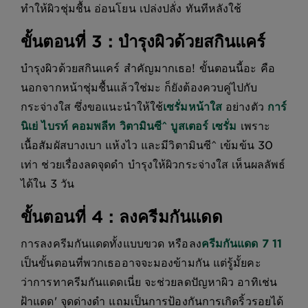
ทำให้ผิวชุ่มชื้น อ่อนโยน เปล่งปลั่ง ทันทีหลังใช้
ขั้นตอนที่ 3 : บำรุงผิวด้วยสกินแคร์
บำรุงผิวด้วยสกินแคร์ สำคัญมากเธอ! ขั้นตอนนี้อะ คือ
นอกจากหน้าชุ่มชื้นแล้วใช่มะ ก็ยังต้องควบคู่ไปกับ
กระจ่างใส ซึ่งขอแนะนำให้ใช้
เซรั่มหน้าใส
อย่างตัว
การ์
นิเย่ ไบรท์ คอมพลีท วิตามินซี^ บูสเตอร์ เซรั่ม
เพราะ
เนื้อสัมผัสบางเบา แห้งไว และมีวิตามินซี^ เข้มข้น 30
เท่า ช่วยเรื่องลดจุดดำ บำรุงให้ผิวกระจ่างใส เห็นผลลัพธ์
ได้ใน 3 วัน
ขั้นตอนที่ 4 : ลงครีมกันแดด
การลงครีมกันแดดทั้งแบบขวด หรือลง
ครีมกันแดด 7 11
เป็นขั้นตอนที่พวกเธออาจจะมองข้ามกัน แต่รู้มั้ยคะ
ว่าการทาครีมกันแดดเนี่ย จะช่วยลดปัญหาผิว อาทิเช่น
ฝ้าแดด' จุดด่างดำ แถมเป็นการป้องกันการเกิดริ้วรอยได้