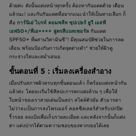
ด้วยค่ะ ดังนั้นแต่งหน้าทุกครั้ง ต้องทากันแดดด้วย เตือน
แล้วนะ! และกับกันแดดที่อยากแนะนำให้เป็นทางเลือก ก็
คือ
การ์นิเย่ ไบรท์ คอมพลีท ซุปเปอร์ ยูวี เอสพี
เอฟ50+/พีเอ++++ สูตรสีแนทเชอรัล
กันแดด
SPF50+ ที่ผสานวิตามินซี^! มีคุณสมบัติช่วยในการลด
เลือน พร้อมป้องกันการเกิดจุดด่างดำ* ช่วยให้ผิวดู
กระจ่างใสและสม่ำเสมอ
ขั้นตอนที่ 5 : เริ่มลงเครื่องสำอาง
เมื่อปรับสภาพผิวครบทุกขั้นตอนแล้ว ก็พร้อมแต่งหน้ากัน
แล้วค่ะ โดยจะเริ่มใช้ศิลปะการตกแต่งล้วน ๆ เพื่อให้
ใบหน้าของเราสวยเด่นเป็นสง่า สไตล์ตัวมัม ตัวมารดา
ไม่ว่าจะเป็นการลงไพรเมอร์ คอลซีลเลอร์สำหรับปกปิด
ริ้วรอย ลงแป้งเพื่อเก็บรายละเอียด และหลังจากนั้นก็แต่ง
ตา แต่งปากได้ตามความชอบของพวกเธอได้เลย