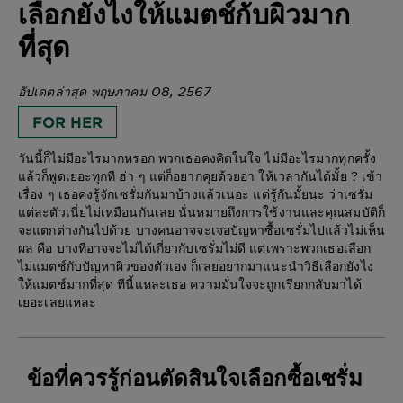
เลือกยังไงให้แมตช์กับผิวมาก
ที่สุด
อัปเดตล่าสุด พฤษภาคม 08, 2567
FOR HER
วันนี้ก็ไม่มีอะไรมากหรอก พวกเธอคงคิดในใจ ไม่มีอะไรมากทุกครั้ง
แล้วก็พูดเยอะทุกที ฮ่า ๆ แต่ก็อยากคุยด้วยอ่า ให้เวลากันได้มั้ย ? เข้า
เรื่อง ๆ เธอคงรู้จักเซรั่มกันมาบ้างแล้วเนอะ แต่รู้กันมั้ยนะ ว่าเซรั่ม
แต่ละตัวเนี่ยไม่เหมือนกันเลย นั่นหมายถึงการใช้งานและคุณสมบัติก็
จะแตกต่างกันไปด้วย บางคนอาจจะเจอปัญหาซื้อเซรั่มไปแล้วไม่เห็น
ผล คือ บางทีอาจจะไม่ได้เกี่ยวกับเซรั่มไม่ดี แต่เพราะพวกเธอเลือก
ไม่แมตช์กับปัญหาผิวของตัวเอง ก็เลยอยากมาแนะนำวิธีเลือกยังไง
ให้แมตช์มากที่สุด ทีนี้แหละเธอ ความมั่นใจจะถูกเรียกกลับมาได้
เยอะเลยแหละ
ข้อที่ควรรู้ก่อนตัดสินใจเลือกซื้อเซรั่ม