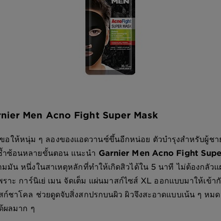
arnier Men Acno Fight Super Mask
้หนุ่ม ๆ ลองของแอดวานซ์ขึ้นอีกหน่อย ตัวบำรุงสำหรับผู้ชายส
งซ้ำซ้อนหลายขั้นตอน แนะนำ
Garnier Men Acno Fight Sup
มมัน หนึ่งในสาเหตุหลักที่ทำให้เกิดสิวได้ใน 5 นาที ไม่ต้องกลัว
เพราะ การ์นิเย่ เมน จัดเต็ม แผ่นมาสก์ไซส์ XL ออกแบบมาให้เข้าก
ก์ชาโคล ช่วยดูดจับสิ่งสกปรกบนผิว ผิวจึงสะอาดแบบเน้น ๆ หมด
ด้ผลมาก ๆ