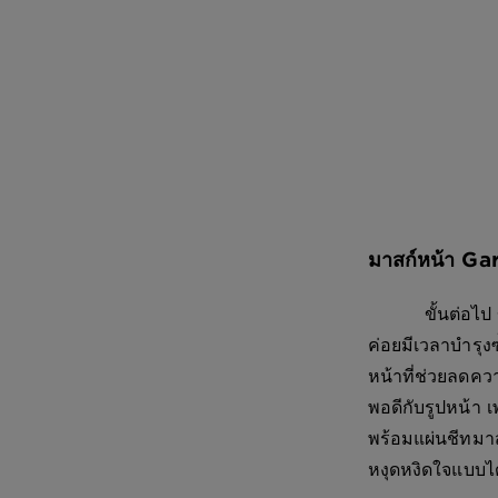
มาสก์หน้า G
ขั้นต่อไป ขอให
ค่อยมีเวลาบำรุ
หน้าที่ช่วยลดควา
พอดีกับรูปหน้า 
พร้อมแผ่นชีทมาส
หงุดหงิดใจแบบไ