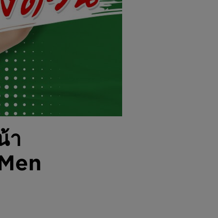
น้า
 Men