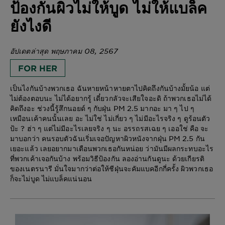
ป้องกันผิวไม่ให้บูด ไม่ให้แบล็ค
ยังไงดี
อัปเดตล่าสุด พฤษภาคม 08, 2567
FOR HER
เป็นไงกันบ้างพวกเธอ ฉันหายหน้าหายตาไปคิดถึงกันบ้างมั้ยน้อ แต่
ไม่ต้องตอบนะ ไม่ได้อยากรู้ เดี๋ยวกลัวจะเสียใจอะดิ ถ้าพวกเธอไม่ได้
คิดถึงอะ ช่วงนี้รู้สึกนอยด์ ๆ กับฝุ่น PM 2.5 มากอะ มา ๆ ไป ๆ
เหมือนเค้าคนนั้นเลย อะ ไม่ใช่ ไม่เกี่ยว ๆ ไม่มีอะไรจริง ๆ ดูร้อนตัว
ป้ะ ? ฮ่า ๆ แต่ไม่มีอะไรเลยจริง ๆ นะ อรรถรสเฉย ๆ เออใช่ คือ จะ
มาบอกว่า คนรอบตัวฉันเริ่มเจอปัญหาผิวหนังจากฝุ่น PM 2.5 กัน
เยอะแล้ว เลยอยากมาเตือนพวกเธอกันหน่อย ว่ามันมีผลกระทบอะไร
ที่พวกเค้าเจอกันบ้าง พร้อมวิธีป้องกัน ลองอ่านกันดูนะ ด้วยเกียรติ
ของเนตรนารี มั่นใจมากว่าต่อให้ชีฝุ่นจะคัมแบคอีกกี่ครั้ง ผิวพวกเธอ
ก็จะไม่บูด ไม่แบล็คแน่นอน