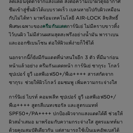
ลดเลือนจุดดำจากแสงแดด ส่งต่อความเบาผิวดุจอากาศ
ซึมเข้าสู่ชั้นผิวได้แบบรวดเร็ว เบลนหายไปกับผิวเหมือน
กับไม่ได้ทา มาพร้อมเทคโนโลยี AIR-LOCK ลิขสิทธิ์
พิเศษเฉพาะของ
ครีมกันแดด
การ์นิเย่ ไม่มีคราบขาวทิ้ง
ไว้บนผิว ไม่มีส่วนผสมสุดสะพรึงอย่างน้ำมัน พาราเบน
และออกซิเบนโซน ต่อให้ผิวแพ้ง่ายก็ใช้ได้
นอกจากนี้ก็ยังมีกันแดดที่น่าสนใจอีก 3 ตัว ที่มีมาก่อน
หน้าแล้วอย่าง ครีมกันแดดหน้า การ์นิเย่ ซากุระ โกลว์
ซุปเปอร์ ยูวี เอสพีเอฟ50+/พีเอ++++ สารสกัดจาก
ซากุระ ช่วยให้ผิวโกลว์ อมชมพู เพิ่มความกระจ่างใส
การ์นิเย่ ไบรท์ คอมพลีท ซุปเปอร์ ยูวี เอสพีเอฟ50+/
พีเอ++++ สูตรสีแนทเชอรัล และสูตรแมทท์
SPF50+/PA++++ ปกป้องผิวจากแสงแดดได้ดี ช่วยให้
ผิวสม่ำเสมอ มาพร้อมกับความกระจ่างใส สูตรแมทท์มา
ด้วยคุณสมบัติเดียวกัน แต่สามารถใช้เป็นเมคอัพเบสได้