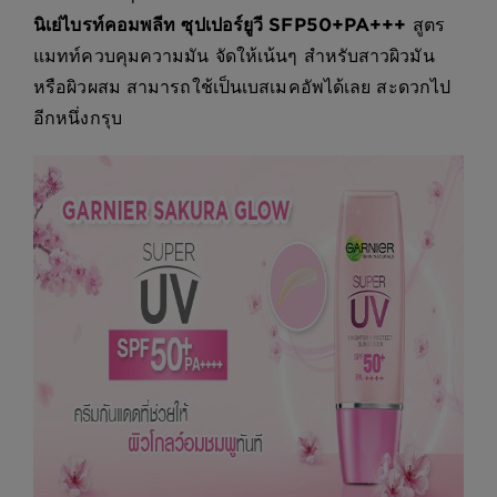
นิเย่ไบรท์คอมพลีท ซุปเปอร์ยูวี SFP50+PA+++
สูตร
แมทท์ควบคุมความมัน จัดให้เน้นๆ สำหรับสาวผิวมัน
หรือผิวผสม สามารถใช้เป็นเบสเมคอัพได้เลย สะดวกไป
อีกหนึ่งกรุบ