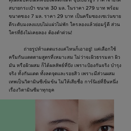
สบายกระเป๋า ขนาด 30 มล. ในราคา 279 บาท พร้อม
ขนาดซอง 7 มล. ราคา 29 บาท เป็นครีมซองเซเว่นขาย
ดีระดับมงลงแบบไม่แผ่วไม่พัก ใครลองแล้วย่อมรู้ดี ส่วน
ใครที่ยังไม่เคยลอง ต้องตำด่วน!
ถ่ายรูปท้าแดดแรงแค่ไหนก็เอาอยู่! แค่เลือกใช้
ครีมกันแดดตามสูตรที่เหมาะสม ไม่ว่าจะผิวธรรมดา ผิว
มัน หรือผิวผสม ก็ได้ผลลัพธ์ที่ปัง เพราะป้องกันจริง บำรุง
จริง ทั้งกันแดด ทั้งลดจุดและรอยสิว เพราะมีส่วนผสม
เทพเป็นวิตามินซีเข้มข้น ไม่ให้เสียชื่อ การ์นิเย่ที่ยืนหนึ่ง
เรื่องวิตามินซีมาทุกยุค