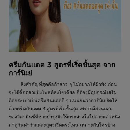
ครีมกันแดด 3 สูตรที่เริ่ดขั้นสุด จาก
การ์นิเย่
สิ่งสำคัญที่สุดคือถ้าสาว ๆ ไม่อยากให้ผิวพัง ก่อน
จะได้ช็อตสวยปังโพสต์ลงโซเชียล ก็ต้องมีอุปกรณ์เสริม
ติดกระเป๋าเป็นครีมกันแดดดี ๆ แน่นอนว่าการ์นิเย่จัดให้
ด้วยครีมกันแดด 3 สูตรที่เริ่ดขั้นสุด เพราะมีส่วนผสม
ของวิตามินซีที่ช่วยบำรุงผิวให้กระจ่างใสไปด้วยแล้วหนึ่ง
มาดูกันค่าว่าแต่ละสูตรเริ่ดตรงไหน เหมาะกับใครบ้าง