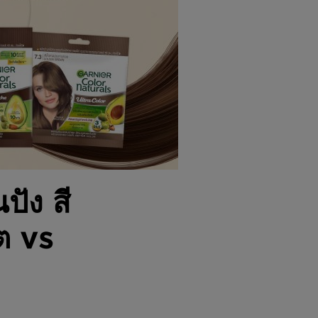
ัง สี
ต vs