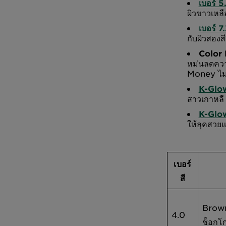
เบอร์ 
ผิวขาวเหลื
เบอร์ 
กับผิวสอง
Color 
หม่นลดควา
Money ไม
K-Glow 
สาวเกาหลี
K-Glow
ให้ลุคสวยแ
เบอร์
สี
Brown
4.0
ช็อกโ