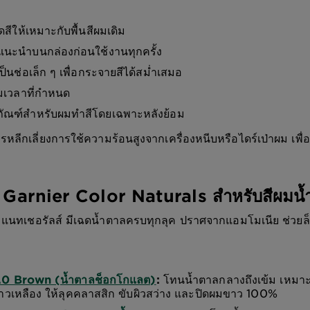
ดสีให้เหมาะกับพื้นสีผมเดิม
แนะนำบนกล่องก่อนใช้งานทุกครั้ง
ป็นช่อเล็ก ๆ เพื่อกระจายสีได้สม่ำเสมอ
ามเวลาที่กำหนด
ตภัณฑ์สำหรับผมทำสีโดยเฉพาะหลังย้อม
รหลีกเลี่ยงการใช้ความร้อนสูงจากเครื่องหนีบหรือไดร์เป่าผม เพื่อล็
Garnier Color Naturals สำหรับสีผมน้
อร์ แนทเชอรัลส์ มีเฉดน้ำตาลครบทุกลุค ปราศจากแอมโมเนีย ช่วย
4.0 Brown (น้ำตาลช็อกโกแลต)
:
โทนน้ำตาลกลางถึงเข้ม เหมาะก
าวเหลือง ให้ลุคคลาสสิก ขับผิวสว่าง และปิดผมขาว 100%