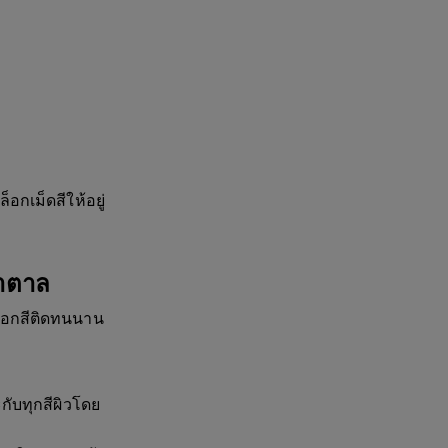
อกเม็ดสีให้อยู่
ำตาล
ล็อกสีติดทนนาน
ับทุกสีผิวโดย