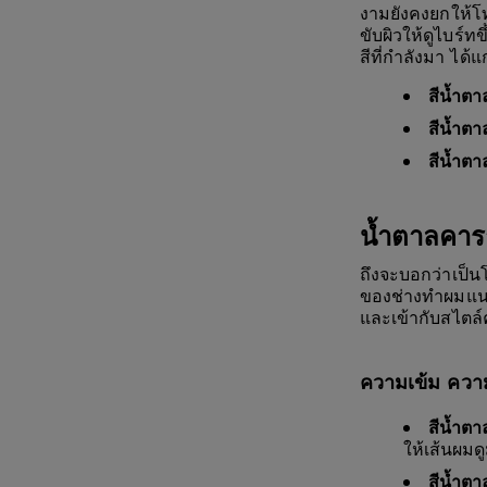
งามยังคงยกให้โท
ขับผิวให้ดูไบร์ท
สีที่กำลังมา ได้แก
สีน้ำต
สีน้ำต
สีน้ำต
น้ำตาลคาร
ถึงจะบอกว่าเป็น
ของช่างทำผมแนะน
และเข้ากับสไตล์
ความเข้ม ความ
สีน้ำต
ให้เส้นผมดู
สีน้ำต