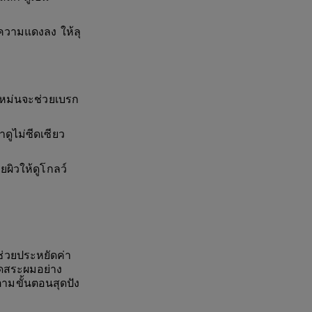
วามแดงลง ให้ลุ
หม่นจะช่วยเบรก
ดูไม่ซีดเซียว
ิวให้ดูโกลว์
ช่วยประหยัดค่า
งดสระผมอย่าง
ตามขั้นตอนสุดปัง