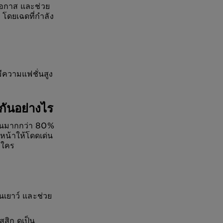
กโอกาส และช่วย
ป โดยเฉดที่กำลัง
ีความแฟชั่นสูง
ันอย่างไร
ดเจนมากกว่า 80%
บหน้าให้โดดเด่น
บใคร
เยาว์ และช่วย
สิก ดูเป็น