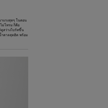
งมาแรงสุดๆ ในตอน
าไม่โทรม ก็คือ
ูสว่างไบร์ทขึ้น
น้ำตาลสุดฮิต พร้อม