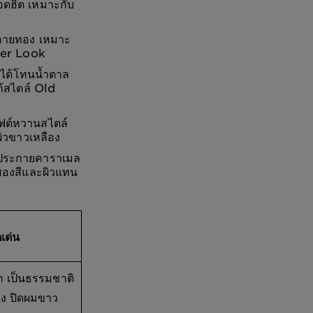
ดฮิต เหมาะกับ
กายทอง เหมาะ
mer Look
 ได้โทนน้ำตาล
้สไตล์ Old
ฟต์หวานสไตล์
ิวขาวเหลือง
ประกายคาราเมล
วสองสีและผิวแทน
ดเด่น
ก เป็นธรรมชาติ
่าง ปิดผมขาว