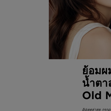
ย้อมผ
น้ำตา
Old 
อัปเดตล่าสุด กรก