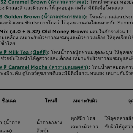
5.32 Caramel Brown (น้ำตาลคาราเมล)
:
โทนน้ำตาลอมทองยอ
อง ผิวสองสี และผิวแทน ให้ลุคอบอุ่น สดใส มีมิติเมื่อโดนแสง
7.3 Golden Brown (น้ำตาลประกายทอง)
:
โทนน้ำตาลอ่อนประ
สีและผิวแทน ขับประกายโกลว์ ได้ลุคหวานสดใสเหมาะกับ Sum
Mix (4.0 + 5.32) Old Money Brown:
ผสมในอัตราส่วน 1:1
มเหลือง เหมาะกับผิวขาวอมชมพูและผิวขาวเหลือง ให้ลุคเรียบโก
่ซ้ำใคร
สี Milk Tea (มิลค์ที)
:
โทนน้ำตาลนู้ดชานมสุดละมุน ให้ลุคซอ
 ช่วยขับใบหน้าให้ดูสว่างและเด็กลง เหมาะกับผิวขาวอมชมพูและผ
 สี Caramel Mocha (คาราเมลมอคค่า)
:
โทนน้ำตาลมอคค่า
พงมีระดับ ดูโกลว์สุขภาพดีและมีมิติเมื่อกระทบแสง เหมาะกับผิ
ชื่อเฉด
โทนสี
เหมาะกับผิว
จุ
ทุกสีผิว โดย
ให้ลุคคลาสสิ
 (น้ำตาล
น้ำตาลกลาง
เฉพาะผิวขาว
ขับผิวให้ดูสว
กแลต)
ถึงเข้ม