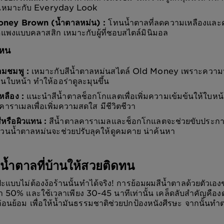
 เหมาะกับ Everyday Look
ney Brown (น้ำตาลหม่น) :
โทนน้ำตาลที่ลดความเหลืองและค
ดูแพงแบบคลาสสิก เหมาะกับผู้ที่ชอบสไตล์มินิมอล
ไหน
อมชมพู :
เหมาะกับสีน้ำตาลหม่นสไตล์ Old Money เพราะความ
ใบหน้า ทำให้ออร่าดูละมุนขึ้น
หลือง :
แนะนำสีน้ำตาลช็อกโกแลตเพื่อเพิ่มความเข้มข้นให้ใบหน้า
ีคาราเมลเพื่อเพิ่มความสดใส มีชีวิตชีวา
ีหรือผิวแทน :
สีน้ำตาลคาราเมลและช็อกโกแลตจะช่วยขับประกายผ
ส่วนน้ำตาลหม่นจะช่วยปรับลุคให้ดูคมคาย น่าค้นหา
สีน้ำตาลที่บ้านให้สวยติดทน
๊ะแบบไม่ต้องง้อร้านนั้นทำได้จริง! การย้อมผมสีน้ำตาลด้วยตัวเอง
่า 50% และใช้เวลาเพียง 30-45 นาทีเท่านั้น เคล็ดลับสำคัญคือ
ก่อนย้อม เพื่อให้น้ำมันธรรมชาติช่วยปกป้องหนังศีรษะ จากนั้นทำ