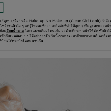
บ "ลุคปรุงจืด" หรือ Make-up No Make-up (Clean Girl Look) กำลั
น โชว์งานผิวใส ๆ แต่รู้ไหมคะซิสว่า เคล็ดลับที่ทำให้ลุคปรุงจืดดูรอดและหน้
รย้อม
โดยเฉพาะสีผมโทนเข้ม จะช่วยตีกรอบหน้าให้ชัด ขับผิวให้ด
สีผมน้ำตาล
ข้ากับเมคอัพเบา ๆ ได้อย่างลงตัว วันนี้เราเลยจะมาป้ายยาเทรนด์เฉดสีผม
ที่บ้านให้สวยปังติดทนนานกัน