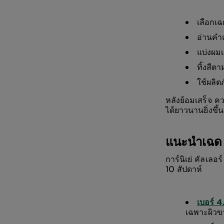
เลือกเฉ
อ่านคำ
แบ่งผมเ
ทิ้งสีต
ใช้ผลิ
หลังย้อมเสร็จ คว
ได้ยาวนานยิ่งขึ้น
แนะนำเฉด 
การ์นิเย่ คัลเล
10 สัปดาห์
เบอร์ 
เฉพาะผิวข