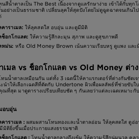
นสีน้ำตาลเป็น The Best เนื่องจากดูแลรักษาง่าย เข้าได้กับทุ
ขึ้นอย่างเป็นธรรมชาติ เปลี่ยนลุคให้สุดปังโดยไม่ดูฉูดฉาดจนเกินไ
่
าลคาราเมล:
ให้ลุคสดใส อบอุ่น และดูมีมิติ
าลช็อกโกแลต:
ให้ความรู้สึกละมุน สุภาพ และดูสุขภาพดี
าลหม่น:
หรือ Old Money Brown เน้นความเรียบหรู ดูแพง และม
าเมล vs ช็อกโกแลต vs Old Money ต่างก
โทนน้ำตาลเหมือนกัน แต่ทั้ง 3 เฉดนี้ให้คาแรกเตอร์ที่ต่างกันชั
ำให้เลือกเฉดสีที่ตัดกับ Undertone ผิวเพื่อผลลัพธ์ที่ช่วยขับใ
คุณที่สุด มาดูตารางเปรียบเทียบชัด ๆ กันเลยว่าแต่ละเฉดเหมาะกั
อบอุ่น
าลคาราเมล :
ผสมผสานโทนทองและน้ำตาลอ่อน ให้ลุคสดใส ดูอ่อน
มีมิติยิ่งขึ้นเมื่อประกายแสงธรรมชาติ
าลช็อกโกแลต :
โทนน้ำตาลกลางถึงเข้ม ให้ความรู้สึกนุ่มนวล คลาส