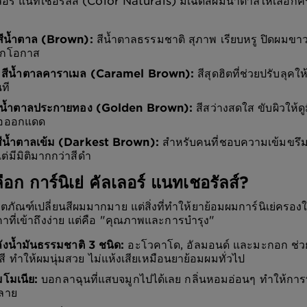
ลอร์ แนทเชอรัลส์ (Color Naturals) มีเฉดสีผมน้ำตาลให้เลือก
 สีน้ำตาล (Brown):
สีน้ำตาลธรรมชาติ สุภาพ เรียบหรู ปิดผมขา
ุกโอกาส
2 สีน้ำตาลคาราเมล (Caramel Brown):
สีสุดฮิตที่ช่วยปรับลุคใ
นที
 สีน้ำตาลประกายทอง (Golden Brown):
สีสว่างสดใส ขับผิวให้ดู
่อออกแดด
 สีน้ำตาลเข้ม (Darkest Brown):
สำหรับคนที่ชอบความเข้มขรึม
่มีมิติมากกว่าสีดำ
ือก การ์นิเย่ คัลเลอร์ แนทเชอรัลส์?
ตภัณฑ์เปลี่ยนสีผมมากมาย แต่สิ่งที่ทำให้ยาย้อมผมการ์นิเย่ครอง
าคาที่เข้าถึงง่าย แต่คือ "คุณภาพและการบำรุง"
งน้ำมันธรรมชาติ 3 ชนิด:
อะโวคาโด, อัลมอนด์ และมะกอก ช่วย
ี ทำให้ผมนุ่มสวย ไม่แห้งเสียเหมือนยาย้อมผมทั่วไป
มโมเนีย:
บอกลาฉุนที่แสบจมูกไปได้เลย กลิ่นหอมอ่อนๆ ทำให้การ
คลาย