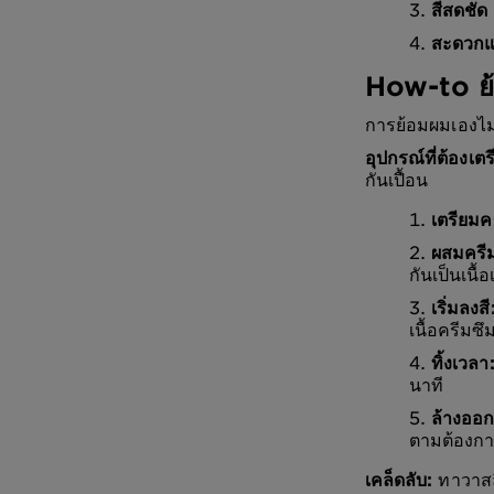
สีสดชัด
สะดวกแ
How-to ย้
การย้อมผมเองไม่ใ
อุปกรณ์ที่ต้องเตร
กันเปื้อน
เตรียม
ผสมครี
กันเป็นเนื้อ
เริ่มลงสี
เนื้อครีมซึ
ทิ้งเวลา
นาที
ล้างออก
ตามต้องก
เคล็ดลับ:
ทาวาสลี