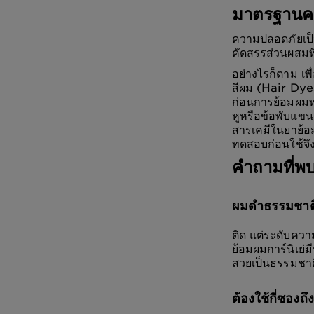
มาตรฐานคว
ความปลอดภัยเป็น
คัดสรรส่วนผสม
อย่างไรก็ตาม เพ
สีผม (Hair Dye
ก่อนการย้อมผมทุ
หูหรือข้อพับแขน
สารเคมีในยาย้อม
ทดสอบก่อนใช้จึง
คำถามที่พ
ผมดำธรรมชาติ
ติด แต่ระดับควา
ย้อมผมการ์นิเย่ม
สวยเป็นธรรมชาต
ต้องใช้กี่ซองถ