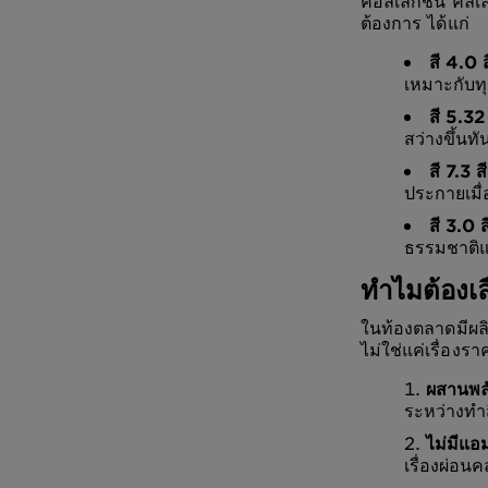
คอลเลกชัน คัลเ
ต้องการ ได้แก่
สี 4.0
เหมาะกับท
สี 5.3
สว่างขึ้นทั
สี 7.3
ประกายเมื
สี 3.0
ธรรมชาติแต
ทำไมต้องเล
ในท้องตลาดมีผลิ
ไม่ใช่แค่เรื่องร
ผสานพลั
ระหว่างทำส
ไม่มีแอ
เรื่องผ่อน