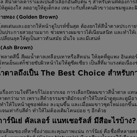
มนวล สีน้ำตาลคาราเมลเป็นตัวเลือกอันดับต้น ๆ สำหรับคนที่ต้องการ
ให้ดูผ่องใส ลดอายุให้ดูเด็กลง เหมาะกับทั้งคนผิวขาวอมชมพูและผ
ะกายทอง (Golden Brown)
ดเด่นและอยากให้หน้าดูไบรท์ขั้นสุด ต้องยกให้สีน้ำตาลประกายท
นประกายสวยงามมาก ช่วยพรางผมขาวได้เนียนสนิท และทำให้เส้
่เปลี่ยนลุคให้ดูเป็นสาวทันสมัย มั่นใจ และมีเสน่ห์
น (Ash Brown)
พลาดสีนี้ สีผมน้ำตาลเหลือบเทาหรือสีหม่น ให้ลุคที่ดูแพง อินเตอร
นเย็นแต่ก็ช่วยขับผิวหน้าไม่ให้ดูซีดเซียว เป็นสีที่มาแรงต่อเนื่อง
้ำตาลถึงเป็น The Best Choice สำหรับก
เรื่องกวนใจที่ใครก็ไม่อยากเจอ การเลือกปิดผมขาวสีน้ำตาล แท
ฉลาดกว่ามาก เพราะสีดำธรรมชาติมักจะทำให้ใบหน้าดูดุและดูมีอาย
ำให้ใบหน้าดูซอฟต์ลง ละมุนขึ้น และเมื่อผมขาวชุดใหม่งอกขึ้น
เจนเท่ากับสีดำ ทำให้ไม่ต้องเติมโคนบ่อย ๆ อีกด้วย
ร์นิเย่ คัลเลอร์ แนทเชอรัลส์ มีสีอะไรบ้าง?
ี่ยนสีผมซองที่หาซื้อง่ายและคุณภาพแน่น การ์นิเย่ คือชื่อที่หลาย