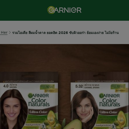
 Her
รวมไอเดีย สีผมน้ำตาล ยอดฮิต 2026 ขับผิวออร่า ย้อมเองง่าย ไม่ง้อร้าน