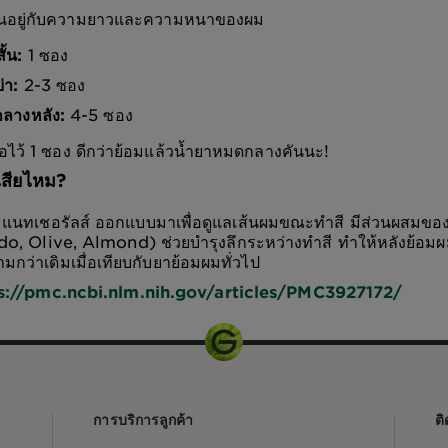
ึ้นอยู่กับความยาวและความหนาของผม
้น:
1 ซอง
่า:
2-3 ซอง
ลางหลัง:
4-5 ซอง
่อไว้ 1 ซอง ดีกว่าย้อมแล้วน้ำยาหมดกลางคันนะ!
เสียไหม?
อร์ แนทเชอรัลส์ ออกแบบมาเพื่อดูแลเส้นผมขณะทำสี มีส่วนผสมขอ
o, Olive, Almond) ช่วยบำรุงลึกระหว่างทำสี ทำให้หลังย้อมผม
งามกว่าเดิมเมื่อเทียบกับยาย้อมผมทั่วไป
s://pmc.ncbi.nlm.nih.gov/articles/PMC3927172/
การบริการลูกค้า
ติ