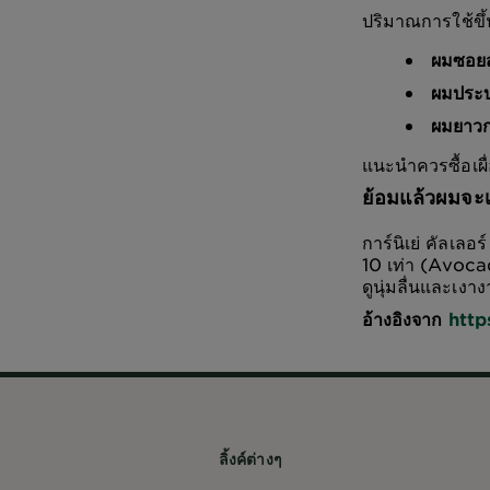
ปริมาณการใช้ข
ผมซอยสั
ผมประบ
ผมยาวก
แนะนำควรซื้อเผื
ย้อมแล้วผมจะ
การ์นิเย่ คัลเล
10 เท่า (Avocad
ดูนุ่มลื่นและเงา
อ้างอิงจาก
http
ลิ้งค์ต่างๆ