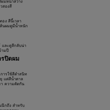
สีผมหน้าสว่าง
ิวสองสี
อง สีนี้เวลา
นผมดูมีน้ำหนัก
์ และดูลึกลับน่า
ข้ามปี
ารปิดผม
นการใช้สีดำสนิท
ุ แต่สีน้ำตาล
มา ความตัดกัน
คนนึกถึง สำหรับ