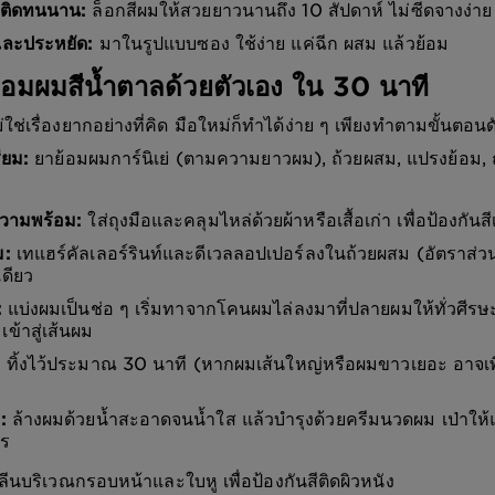
 ติดทนนาน:
ล็อกสีผมให้สวยยาวนานถึง 10 สัปดาห์ ไม่ซีดจางง่าย
ละประหยัด:
มาในรูปแบบซอง ใช้ง่าย แค่ฉีก ผสม แล้วย้อม
อมผมสีน้ำตาลด้วยตัวเอง ใน 30 นาที
ช่เรื่องยากอย่างที่คิด มือใหม่ก็ทำได้ง่าย ๆ เพียงทำตามขั้นตอนดั
ียม:
ยาย้อมผมการ์นิเย่ (ตามความยาวผม), ถ้วยผสม, แปรงย้อม, ถุง
ความพร้อม:
ใส่ถุงมือและคลุมไหล่ด้วยผ้าหรือเสื้อเก่า เพื่อป้องกันสี
ม:
เทแฮร์คัลเลอร์รินท์และดีเวลลอปเปอร์ลงในถ้วยผสม (อัตราส่วน 
เดียว
:
แบ่งผมเป็นช่อ ๆ เริ่มทาจากโคนผมไล่ลงมาที่ปลายผมให้ทั่วศีรษ
มเข้าสู่เส้นผม
:
ทิ้งไว้ประมาณ 30 นาที (หากผมเส้นใหญ่หรือผมขาวเยอะ อาจเพิ
:
ล้างผมด้วยน้ำสะอาดจนน้ำใส แล้วบำรุงด้วยครีมนวดผม เป่าให้
าร
นบริเวณกรอบหน้าและใบหู เพื่อป้องกันสีติดผิวหนัง