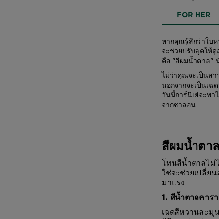
FOR HER
หากคุณรู้สึกว่าใบห
จะช่วยปรับลุคให้ดู
คือ "สีผมน้ำตาล" น
ไม่ว่าคุณจะเป็นสา
นอกจากจะเป็นเฉดสีท
วันนี้การ์นิเย่จะ
จากซาลอน
สีผมน้ำตา
โทนสีน้ำตาลไม่ได
ใช่จะช่วยเปลี่ย
มาแรง
1. สีน้ำตาลคา
เฉดสีหวานละมุน