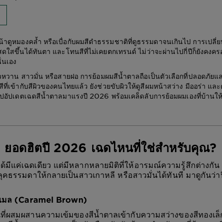
น้าดูหมองคล้ำ หรือเบื่อกับผมสีดำธรรมชาติที่ดูธรรมดาจนเกินไป การเปลี่ยน
สดใสขึ้นได้ทันตา และโทนสีที่ไม่เคยตกเทรนด์ ไม่ว่าจะผ่านไปกี่ปีก็ยังคง
ั่นเอง
วหวาน สาวมั่น หรือสายฝอ การย้อมผมสีน้ำตาลถือเป็นตัวเลือกที่ปลอดภัยและ
ี่เข้ากับสีผิวของคนไทยแล้ว ยังช่วยขับผิวให้ดูสีผมหน้าสว่าง มีออร่า และด
พาไปอัปเดตเฉดสีน้ำตาลมาแรงปี 2026 พร้อมเคล็ดลับการย้อมผมเองที่บ้านใ
ล ยอดฮิตปี 2026 เฉดไหนที่ใช่สำหรับคุณ?
้มีแค่เฉดเดียว แต่มีหลากหลายมิติที่ให้อารมณ์ความรู้สึกต่างกัน 
นลุคธรรมดาให้กลายเป็นสาวเกาหลี หรือสาวมั่นได้ทันที มาดูกันว่า
ราเมล (Caramel Brown)
ที่ผสมผสานความเข้มของสีน้ำตาลเข้ากับความสว่างของสีทองเล็