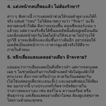
4. แต่งหน้ากลบก็พอแล้ว ไม่ต้องรักษา?
สาว ๆ ฟังทางนี้ การแต่งหน้าช่วยให้รอยดำดูจางลงได้ก็
จริง แต่แค่ "กลบ" ไม่ได้หมายความว่า "รักษา" นะจ๊ะ
หลายคนเข้าใจผิด คิดว่าลงรองพื้น คอนซีลเลอร์แน่น ๆ
แล้วจบ แต่ความจริงคือใต้ชั้นเมคอัพนั้นยังอยู่เหมือนเดิม
และยิ่งแต่งหน้าทุกวันโดยไม่ล้างให้สะอาด ไม่บำรุงให้
ถูกวิธี อาจจะฝังลึกและเข้มขึ้นกว่าเดิมอีก อย่าปล่อยให้
เมคอัพเป็นแค่หน้ากาก เราควรดูแลผิวจริงให้ดีจาก
ภายในด้วยนะ
5. หลีกเลี่ยงแสงแดดอย่างเดียว ฝ้าจะหาย?
แน่นอนว่าการเลี่ยงแดดเป็นสิ่งที่ควรทำ แต่การหลบแดด
เฉย ๆ ไม่ช่วยป้องกันการเกิดฝ้าแดดถ้ายังไม่ดูแลผิวให้
ครบวงจร ทั้งการทาครีมบำรุง ทาครีมกันแดดทุกวัน
(ไม่ใช่แค่ตอนเที่ยวทะเลนะจ๊ะ) และนอนพักผ่อนให้เพียง
พอ นอกจากนี้ บางประเภทก็เกิดจากปัจจัยภายใน
ร่างกายของเราเอง เช่น ฮอร์โมน ความเครียด หรือ
พันธุกรรม แค่เลี่ยงแดดอย่างเดียวไม่พอ ต้องดูแลสุขภาพ
โดยรวมด้วยนะทุกคน