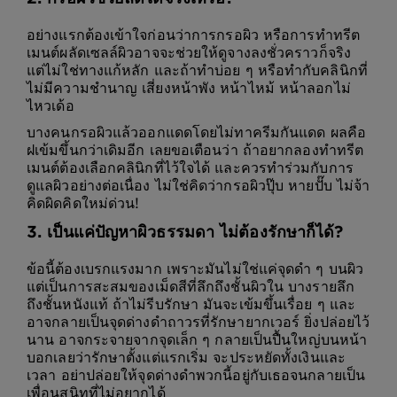
อย่างแรกต้องเข้าใจก่อนว่าการกรอผิว หรือการทำทรีต
เมนต์ผลัดเซลล์ผิวอาจจะช่วยให้ดูจางลงชั่วคราวก็จริง
แต่ไม่ใช่ทางแก้หลัก และถ้าทำบ่อย ๆ หรือทำกับคลินิกที่
ไม่มีความชำนาญ เสี่ยงหน้าพัง หน้าไหม้ หน้าลอกไม่
ไหวเด้อ
บางคนกรอผิวแล้วออกแดดโดยไม่ทาครีมกันแดด ผลคือ
ฝเข้มขึ้นกว่าเดิมอีก เลยขอเตือนว่า ถ้าอยากลองทำทรีต
เมนต์ต้องเลือกคลินิกที่ไว้ใจได้ และควรทำร่วมกับการ
ดูแลผิวอย่างต่อเนื่อง ไม่ใช่คิดว่ากรอผิวปุ๊บ หายปั๊บ ไม่จ้า
คิดผิดคิดใหม่ด่วน!
3. เป็นแค่ปัญหาผิวธรรมดา ไม่ต้องรักษาก็ได้?
ข้อนี้ต้องเบรกแรงมาก เพราะมันไม่ใช่แค่จุดดำ ๆ บนผิว
แต่เป็นการสะสมของเม็ดสีที่ลึกถึงชั้นผิวใน บางรายลึก
ถึงชั้นหนังแท้ ถ้าไม่รีบรักษา มันจะเข้มขึ้นเรื่อย ๆ และ
อาจกลายเป็นจุดด่างดำถาวรที่รักษายากเวอร์ ยิ่งปล่อยไว้
นาน อาจกระจายจากจุดเล็ก ๆ กลายเป็นปื้นใหญ่บนหน้า
บอกเลยว่ารักษาตั้งแต่แรกเริ่ม จะประหยัดทั้งเงินและ
เวลา อย่าปล่อยให้จุดด่างดำพวกนี้อยู่กับเธอจนกลายเป็น
เพื่อนสนิทที่ไม่อยากได้